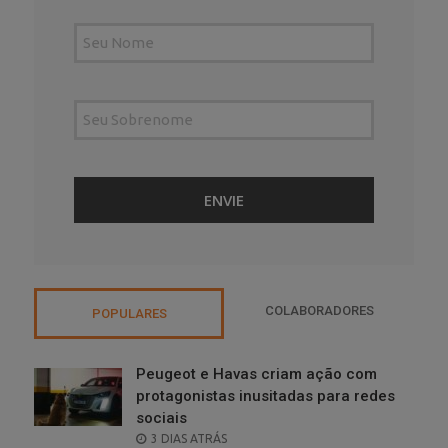
COLABORADORES
POPULARES
Peugeot e Havas criam ação com
protagonistas inusitadas para redes
sociais
POSTED
3 DIAS ATRÁS