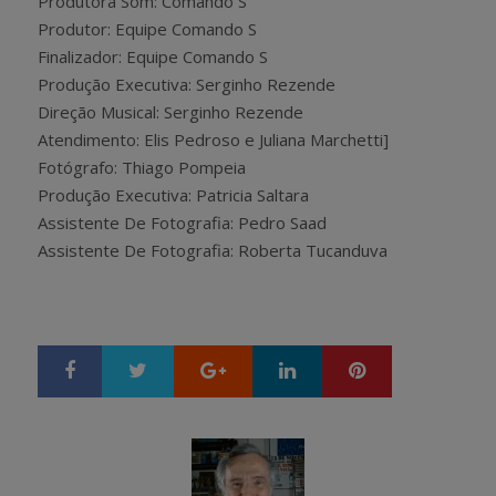
Produtora Som: Comando S
Produtor: Equipe Comando S
Finalizador: Equipe Comando S
Produção Executiva: Serginho Rezende
Direção Musical: Serginho Rezende
Atendimento: Elis Pedroso e Juliana Marchetti]
Fotógrafo: Thiago Pompeia
Produção Executiva: Patricia Saltara
Assistente De Fotografia: Pedro Saad
Assistente De Fotografia: Roberta Tucanduva
Google+
LinkedIn
Pinterest
S
T
h
w
a
e
r
e
e
t