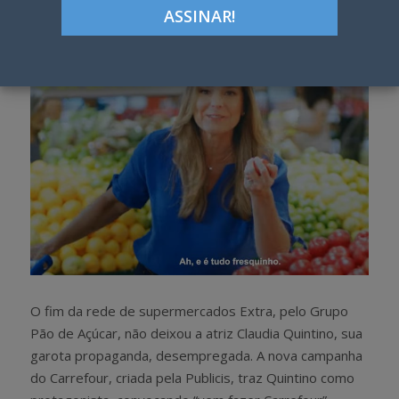
h
w
a
e
r
e
e
t
O fim da rede de supermercados Extra, pelo Grupo
Pão de Açúcar, não deixou a atriz Claudia Quintino, sua
garota propaganda, desempregada. A nova campanha
do Carrefour, criada pela Publicis, traz Quintino como