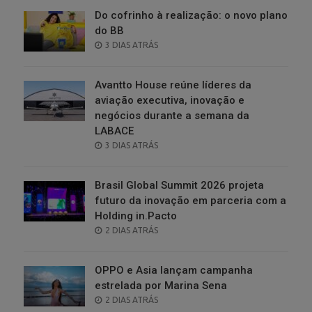
Do cofrinho à realização: o novo plano
do BB
POSTED
3 DIAS ATRÁS
ON
Avantto House reúne líderes da
aviação executiva, inovação e
negócios durante a semana da
LABACE
POSTED
3 DIAS ATRÁS
ON
Brasil Global Summit 2026 projeta
futuro da inovação em parceria com a
Holding in.Pacto
POSTED
2 DIAS ATRÁS
ON
OPPO e Asia lançam campanha
estrelada por Marina Sena
POSTED
2 DIAS ATRÁS