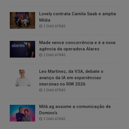
ON
Lovely contrata Camila Saab e amplia
Mídia
POSTED
3 DIAS ATRÁS
ON
Made vence concorrência e é a nova
agência da operadora Alares
POSTED
2 DIAS ATRÁS
ON
Leo Martinez, da V3A, debate o
avanço da IA em experiências
imersivas no RIW 2026
POSTED
3 DIAS ATRÁS
ON
Milà.ag assume a comunicação de
Domino’s
POSTED
3 DIAS ATRÁS
ON