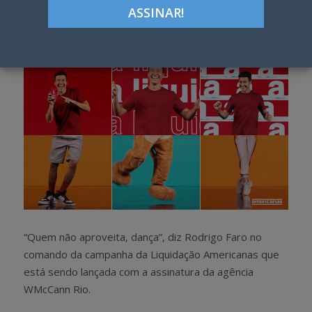
Google+
LinkedIn
Pinterest
S
T
h
w
a
e
r
e
e
t
“Quem não aproveita, dança”, diz Rodrigo Faro no
comando da campanha da Liquidação Americanas que
está sendo lançada com a assinatura da agência
WMcCann Rio.