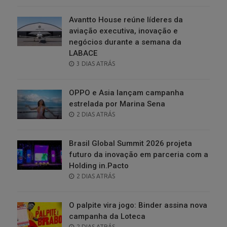
ON
Avantto House reúne líderes da
aviação executiva, inovação e
negócios durante a semana da
LABACE
POSTED
3 DIAS ATRÁS
ON
OPPO e Asia lançam campanha
estrelada por Marina Sena
POSTED
2 DIAS ATRÁS
ON
Brasil Global Summit 2026 projeta
futuro da inovação em parceria com a
Holding in.Pacto
POSTED
2 DIAS ATRÁS
ON
O palpite vira jogo: Binder assina nova
campanha da Loteca
POSTED
2 DIAS ATRÁS