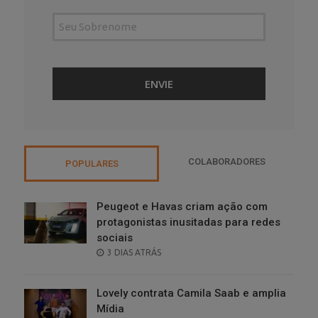
COLABORADORES
POPULARES
Peugeot e Havas criam ação com
protagonistas inusitadas para redes
sociais
POSTED
3 DIAS ATRÁS
ON
Lovely contrata Camila Saab e amplia
Mídia