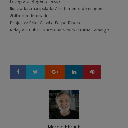
Fotógrafo: Rogério Faissal
Ilustrador: manipulador/ tratamento de imagem:
Guilherme Machado
Projetos: Erika Casal e Felipe Ribeiro
Relações Públicas: Kerena Neves e Giulia Camargo
Google+
LinkedIn
Pinterest
S
T
h
w
a
e
r
e
e
t
Marcio Ehrlich