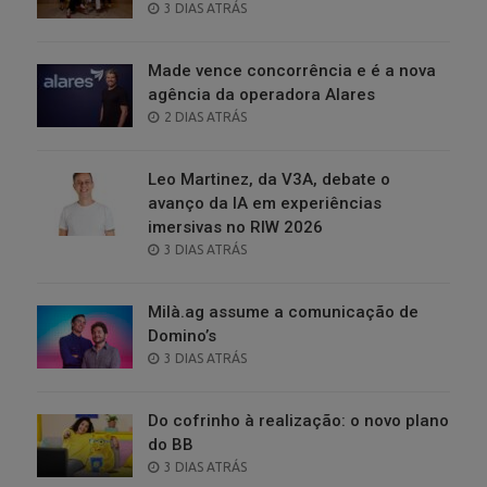
POSTED
3 DIAS ATRÁS
ON
Made vence concorrência e é a nova
agência da operadora Alares
POSTED
2 DIAS ATRÁS
ON
Leo Martinez, da V3A, debate o
avanço da IA em experiências
imersivas no RIW 2026
POSTED
3 DIAS ATRÁS
ON
Milà.ag assume a comunicação de
Domino’s
POSTED
3 DIAS ATRÁS
ON
Do cofrinho à realização: o novo plano
do BB
POSTED
3 DIAS ATRÁS