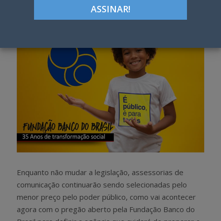
h
w
a
e
r
e
e
t
Enquanto não mudar a legislação, assessorias de
comunicação continuarão sendo selecionadas pelo
menor preço pelo poder público, como vai acontecer
agora com o pregão aberto pela Fundação Banco do