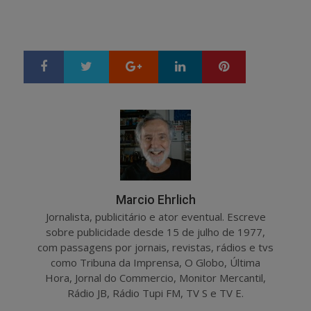
Google+
LinkedIn
Pinterest
S
T
h
w
a
e
r
e
e
t
Marcio Ehrlich
Jornalista, publicitário e ator eventual. Escreve
sobre publicidade desde 15 de julho de 1977,
com passagens por jornais, revistas, rádios e tvs
como Tribuna da Imprensa, O Globo, Última
Hora, Jornal do Commercio, Monitor Mercantil,
Rádio JB, Rádio Tupi FM, TV S e TV E.