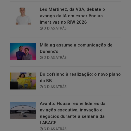
Leo Martinez, da V3A, debate o
avanço da IA em experiências
imersivas no RIW 2026
POSTED
3 DIAS ATRÁS
ON
Milà.ag assume a comunicação de
Domino’s
POSTED
3 DIAS ATRÁS
ON
Do cofrinho à realização: o novo plano
do BB
POSTED
3 DIAS ATRÁS
ON
Avantto House reúne líderes da
aviação executiva, inovação e
negócios durante a semana da
LABACE
POSTED
3 DIAS ATRÁS