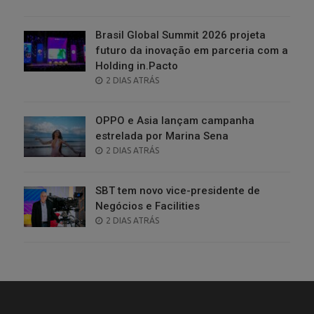
ON
Brasil Global Summit 2026 projeta
futuro da inovação em parceria com a
Holding in.Pacto
POSTED
2 DIAS ATRÁS
ON
OPPO e Asia lançam campanha
estrelada por Marina Sena
POSTED
2 DIAS ATRÁS
ON
SBT tem novo vice-presidente de
Negócios e Facilities
POSTED
2 DIAS ATRÁS
ON