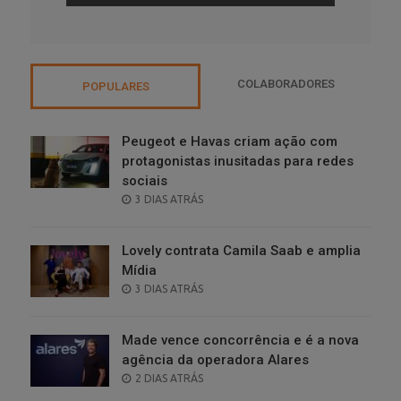
COLABORADORES
POPULARES
Peugeot e Havas criam ação com
protagonistas inusitadas para redes
sociais
POSTED
3 DIAS ATRÁS
ON
Lovely contrata Camila Saab e amplia
Mídia
POSTED
3 DIAS ATRÁS
ON
Made vence concorrência e é a nova
agência da operadora Alares
POSTED
2 DIAS ATRÁS
ON