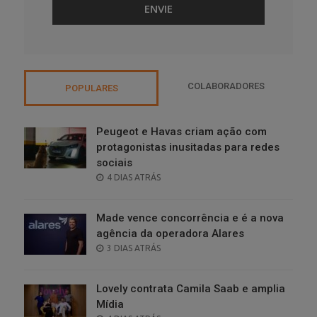
COLABORADORES
POPULARES
Peugeot e Havas criam ação com
protagonistas inusitadas para redes
sociais
POSTED
4 DIAS ATRÁS
ON
Made vence concorrência e é a nova
agência da operadora Alares
POSTED
3 DIAS ATRÁS
ON
Lovely contrata Camila Saab e amplia
Mídia