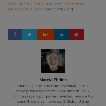
•
Agência Nacional e Propeg saem na frente no
Ministério do Turismo
(em 11/10/2017)
Google+
LinkedIn
Pinterest
S
T
h
w
a
e
r
e
e
t
Marcio Ehrlich
Jornalista, publicitário e ator eventual. Escreve
sobre publicidade desde 15 de julho de 1977,
com passagens por jornais, revistas, rádios e tvs
como Tribuna da Imprensa, O Globo, Última