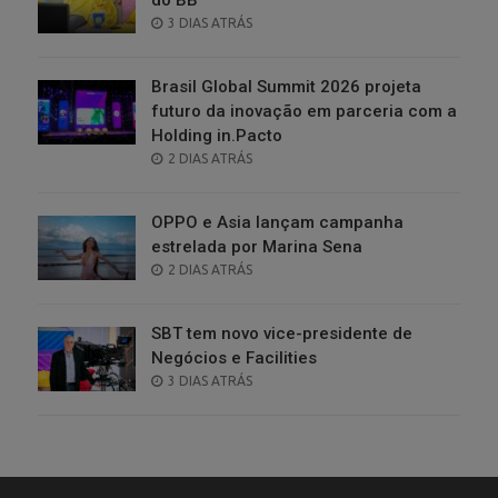
POSTED
3 DIAS ATRÁS
ON
Brasil Global Summit 2026 projeta
futuro da inovação em parceria com a
Holding in.Pacto
POSTED
2 DIAS ATRÁS
ON
OPPO e Asia lançam campanha
estrelada por Marina Sena
POSTED
2 DIAS ATRÁS
ON
SBT tem novo vice-presidente de
Negócios e Facilities
POSTED
3 DIAS ATRÁS
ON