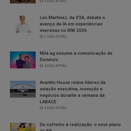
POSTED
4 DIAS ATRÁS
ON
Leo Martinez, da V3A, debate o
avanço da IA em experiências
imersivas no RIW 2026
POSTED
3 DIAS ATRÁS
ON
Milà.ag assume a comunicação de
Domino’s
POSTED
4 DIAS ATRÁS
ON
Avantto House reúne líderes da
aviação executiva, inovação e
negócios durante a semana da
LABACE
POSTED
4 DIAS ATRÁS
ON
Do cofrinho à realização: o novo plano
do BB