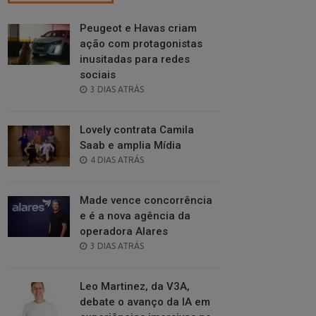
Peugeot e Havas criam
ação com protagonistas
inusitadas para redes
sociais
POSTED
3 DIAS ATRÁS
ON
Lovely contrata Camila
Saab e amplia Mídia
POSTED
4 DIAS ATRÁS
ON
Made vence concorrência
e é a nova agência da
operadora Alares
POSTED
3 DIAS ATRÁS
ON
Leo Martinez, da V3A,
debate o avanço da IA em