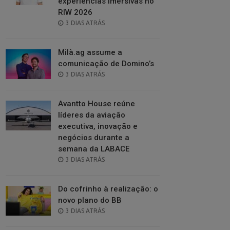
experiências imersivas no
RIW 2026
POSTED
3 DIAS ATRÁS
ON
Milà.ag assume a
comunicação de Domino’s
POSTED
3 DIAS ATRÁS
ON
Avantto House reúne
líderes da aviação
executiva, inovação e
negócios durante a
semana da LABACE
POSTED
3 DIAS ATRÁS
ON
Do cofrinho à realização: o
novo plano do BB
POSTED
3 DIAS ATRÁS
ON