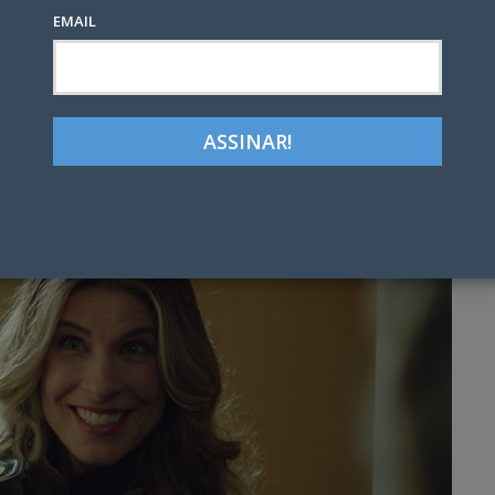
EMAIL
Google+
LinkedIn
Pinterest
tter