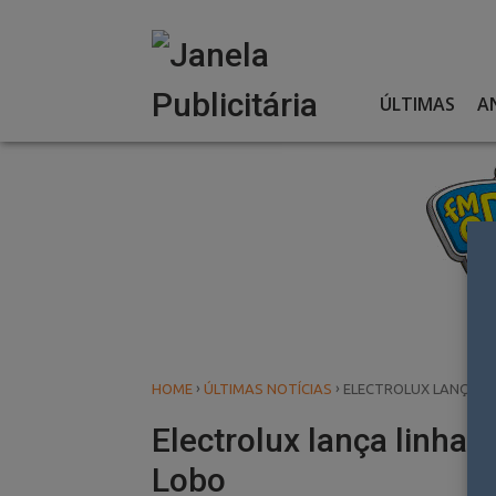
Skip
to
content
ÚLTIMAS
A
›
›
HOME
ÚLTIMAS NOTÍCIAS
ELECTROLUX LANÇA LI
Electrolux lança linha d
Lobo