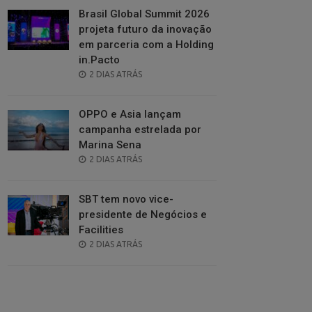
Brasil Global Summit 2026
projeta futuro da inovação
em parceria com a Holding
in.Pacto
POSTED
2 DIAS ATRÁS
ON
OPPO e Asia lançam
campanha estrelada por
Marina Sena
POSTED
2 DIAS ATRÁS
ON
SBT tem novo vice-
presidente de Negócios e
Facilities
POSTED
2 DIAS ATRÁS
ON