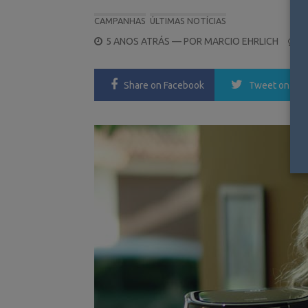
CAMPANHAS
ÚLTIMAS NOTÍCIAS
POSTED
5 ANOS ATRÁS
— POR
MARCIO EHRLICH
1
ON
Share
on Facebook
Tweet
on Twi