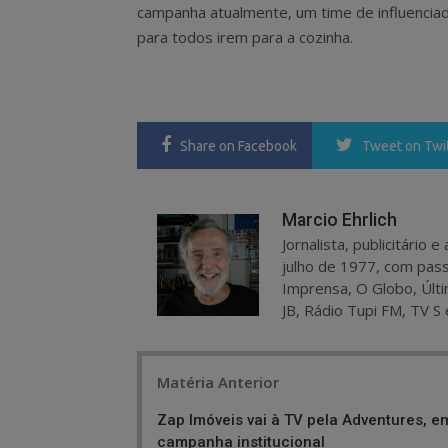
campanha atualmente, um time de influenciad
para todos irem para a cozinha.
Share
on Facebook
Tweet
on Twi
Marcio Ehrlich
Jornalista, publicitário
julho de 1977, com pass
Imprensa, O Globo, Últi
JB, Rádio Tupi FM, TV S 
Post
Matéria Anterior
navigation
Zap Imóveis vai à TV pela Adventures, e
campanha institucional