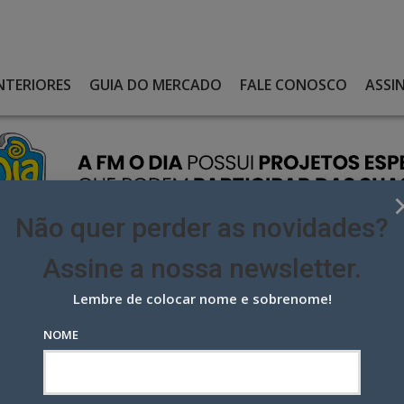
NTERIORES
GUIA DO MERCADO
FALE CONOSCO
ASSI
Não quer perder as novidades?
Assine a nossa newsletter.
Lembre de colocar nome e sobrenome!
NHA DE AIRFRYERS ASSINADA POR RITA LOBO
NOME
e airfryers assinada por Rita