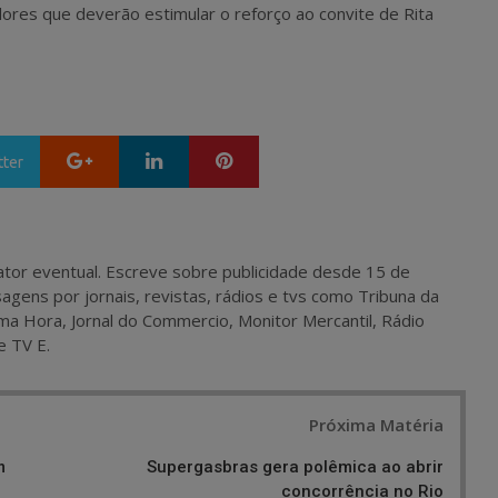
ores que deverão estimular o reforço ao convite de Rita
Google+
LinkedIn
Pinterest
tter
 e ator eventual. Escreve sobre publicidade desde 15 de
agens por jornais, revistas, rádios e tvs como Tribuna da
ma Hora, Jornal do Commercio, Monitor Mercantil, Rádio
e TV E.
Próxima Matéria
m
Supergasbras gera polêmica ao abrir
concorrência no Rio