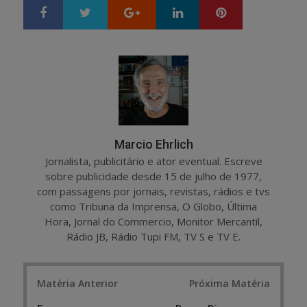
Google+
LinkedIn
Pinterest
S
T
h
w
a
e
r
e
e
t
Marcio Ehrlich
Jornalista, publicitário e ator eventual. Escreve
sobre publicidade desde 15 de julho de 1977,
com passagens por jornais, revistas, rádios e tvs
como Tribuna da Imprensa, O Globo, Última
Hora, Jornal do Commercio, Monitor Mercantil,
Rádio JB, Rádio Tupi FM, TV S e TV E.
Post
Matéria Anterior
Próxima Matéria
navigation