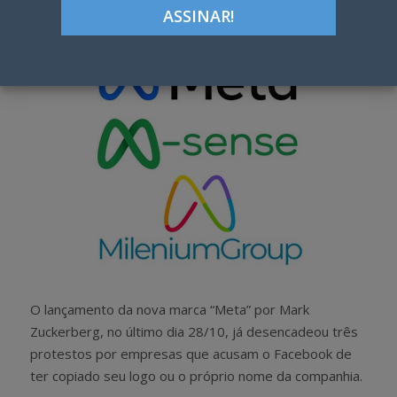
h
w
a
e
r
e
e
t
O lançamento da nova marca “Meta” por Mark
Zuckerberg, no último dia 28/10, já desencadeou três
protestos por empresas que acusam o Facebook de
ter copiado seu logo ou o próprio nome da companhia.