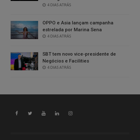
POSTED
4 DIAS ATRÁS
ON
OPPO e Asia lançam campanha
estrelada por Marina Sena
POSTED
4 DIAS ATRÁS
ON
SBT tem novo vice-presidente de
Negócios e Facilities
POSTED
4 DIAS ATRÁS
ON