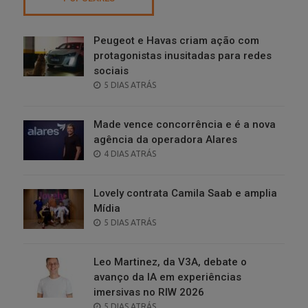
Peugeot e Havas criam ação com
protagonistas inusitadas para redes
sociais
POSTED
5 DIAS ATRÁS
ON
Made vence concorrência e é a nova
agência da operadora Alares
POSTED
4 DIAS ATRÁS
ON
Lovely contrata Camila Saab e amplia
Mídia
POSTED
5 DIAS ATRÁS
ON
Leo Martinez, da V3A, debate o
avanço da IA em experiências
imersivas no RIW 2026
POSTED
5 DIAS ATRÁS