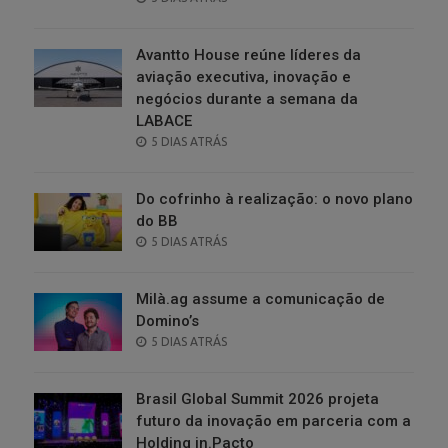
ON
Avantto House reúne líderes da
aviação executiva, inovação e
negócios durante a semana da
LABACE
POSTED
5 DIAS ATRÁS
ON
Do cofrinho à realização: o novo plano
do BB
POSTED
5 DIAS ATRÁS
ON
Milà.ag assume a comunicação de
Domino’s
POSTED
5 DIAS ATRÁS
ON
Brasil Global Summit 2026 projeta
futuro da inovação em parceria com a
Holding in.Pacto