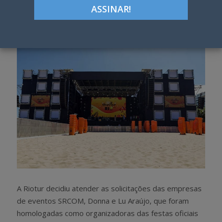
Google+
LinkedIn
Pinterest
S
T
h
w
a
e
r
e
e
t
A Riotur decidiu atender as solicitações das empresas
de eventos SRCOM, Donna e Lu Araújo, que foram
homologadas como organizadoras das festas oficiais