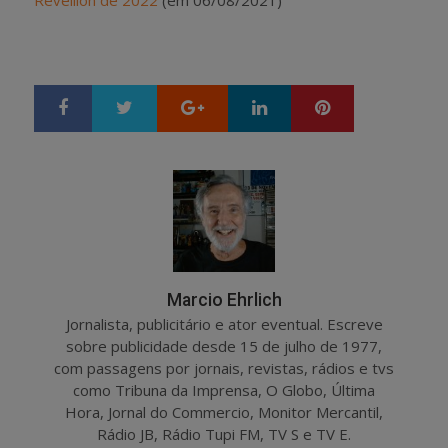
Google+
LinkedIn
Pinterest
S
T
h
w
a
e
r
e
e
t
Marcio Ehrlich
Jornalista, publicitário e ator eventual. Escreve
sobre publicidade desde 15 de julho de 1977,
com passagens por jornais, revistas, rádios e tvs
como Tribuna da Imprensa, O Globo, Última
Hora, Jornal do Commercio, Monitor Mercantil,
Rádio JB, Rádio Tupi FM, TV S e TV E.