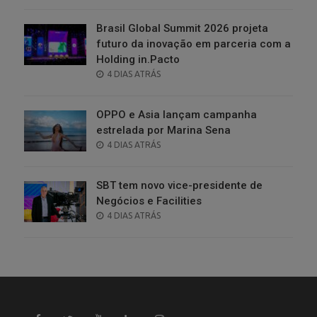
ON
Brasil Global Summit 2026 projeta
futuro da inovação em parceria com a
Holding in.Pacto
POSTED
4 DIAS ATRÁS
ON
OPPO e Asia lançam campanha
estrelada por Marina Sena
POSTED
4 DIAS ATRÁS
ON
SBT tem novo vice-presidente de
Negócios e Facilities
POSTED
4 DIAS ATRÁS
ON