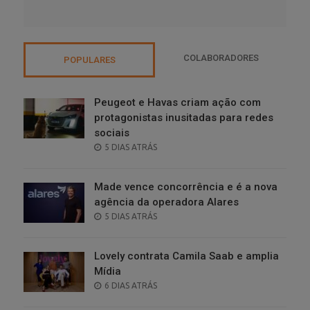
COLABORADORES
POPULARES
Peugeot e Havas criam ação com
protagonistas inusitadas para redes
sociais
POSTED
5 DIAS ATRÁS
ON
Made vence concorrência e é a nova
agência da operadora Alares
POSTED
5 DIAS ATRÁS
ON
Lovely contrata Camila Saab e amplia
Mídia
POSTED
6 DIAS ATRÁS
ON