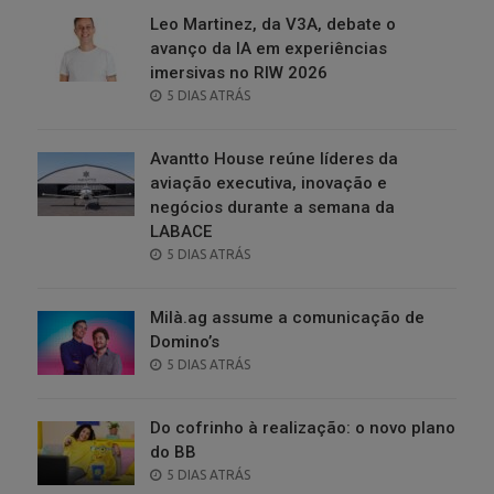
Leo Martinez, da V3A, debate o
avanço da IA em experiências
imersivas no RIW 2026
POSTED
5 DIAS ATRÁS
ON
Avantto House reúne líderes da
aviação executiva, inovação e
negócios durante a semana da
LABACE
POSTED
5 DIAS ATRÁS
ON
Milà.ag assume a comunicação de
Domino’s
POSTED
5 DIAS ATRÁS
ON
Do cofrinho à realização: o novo plano
do BB
POSTED
5 DIAS ATRÁS