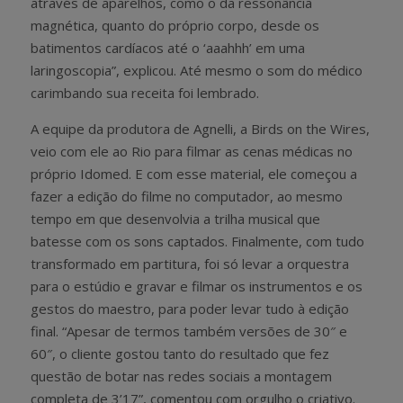
através de aparelhos, como o da ressonância
magnética, quanto do próprio corpo, desde os
batimentos cardíacos até o ‘aaahhh’ em uma
laringoscopia”, explicou. Até mesmo o som do médico
carimbando sua receita foi lembrado.
A equipe da produtora de Agnelli, a Birds on the Wires,
veio com ele ao Rio para filmar as cenas médicas no
próprio Idomed. E com esse material, ele começou a
fazer a edição do filme no computador, ao mesmo
tempo em que desenvolvia a trilha musical que
batesse com os sons captados. Finalmente, com tudo
transformado em partitura, foi só levar a orquestra
para o estúdio e gravar e filmar os instrumentos e os
gestos do maestro, para poder levar tudo à edição
final. “Apesar de termos também versões de 30″ e
60″, o cliente gostou tanto do resultado que fez
questão de botar nas redes sociais a montagem
completa de 3’17”, comentou com orgulho o criativo.