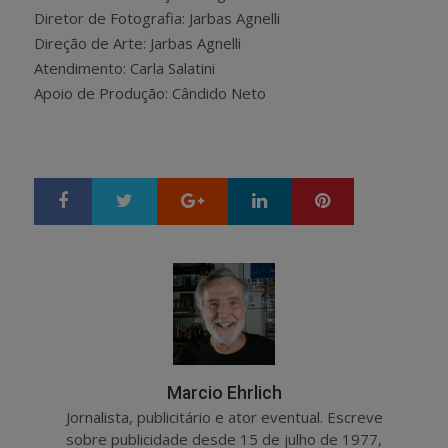
Diretor de Fotografia: Jarbas Agnelli
Direção de Arte: Jarbas Agnelli
Atendimento: Carla Salatini
Apoio de Produção: Cândido Neto
Google+
LinkedIn
Pinterest
S
T
h
w
a
e
r
e
e
t
Marcio Ehrlich
Jornalista, publicitário e ator eventual. Escreve
sobre publicidade desde 15 de julho de 1977,