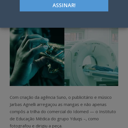
Google+
LinkedIn
Pinterest
S
T
h
w
a
e
r
e
e
t
Com criação da agência Suno, o publicitário e músico
Jarbas Agnelli arregaçou as mangas e não apenas
compôs a trilha do comercial do Idomed — o Instituto
de Educação Médica do grupo Yduqs –, como
fotografou e dirigiu a peça.