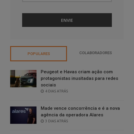
COLABORADORES
POPULARES
Peugeot e Havas criam ação com
protagonistas inusitadas para redes
sociais
POSTED
4 DIAS ATRÁS
ON
Made vence concorrência e é a nova
agência da operadora Alares
POSTED
3 DIAS ATRÁS
ON