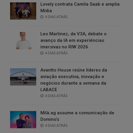
Lovely contrata Camila Saab e amplia
Mídia
POSTED
4 DIAS ATRÁS
ON
Leo Martinez, da V3A, debate o
avanço da IA em experiências
imersivas no RIW 2026
POSTED
4 DIAS ATRÁS
ON
Avantto House reúne líderes da
aviação executiva, inovação e
negócios durante a semana da
LABACE
POSTED
4 DIAS ATRÁS
ON
Milà.ag assume a comunicação de
Domino’s
POSTED
4 DIAS ATRÁS
ON