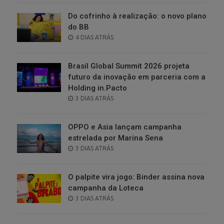
Do cofrinho à realização: o novo plano
do BB
POSTED
4 DIAS ATRÁS
ON
Brasil Global Summit 2026 projeta
futuro da inovação em parceria com a
Holding in.Pacto
POSTED
3 DIAS ATRÁS
ON
OPPO e Asia lançam campanha
estrelada por Marina Sena
POSTED
3 DIAS ATRÁS
ON
O palpite vira jogo: Binder assina nova
campanha da Loteca
POSTED
3 DIAS ATRÁS
ON