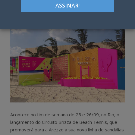
Google+
LinkedIn
Pinterest
S
T
h
w
a
e
r
e
e
t
Acontece no fim de semana de 25 e 26/09, no Rio, o
lançamento do Circuito Brizza de Beach Tennis, que
promoverá para a Arezzo a sua nova linha de sandálias