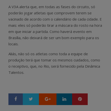
A V3A alerta que, em todas as fases do circuito, só
poderão jogar atletas que comprovem terem se
vacinado de acordo com o calendário de cada cidade. E
mais: eles só poderão tirar a máscara do rosto na hora
em que iniciar a partida. Como haverá evento em
Brasília, não deixará de ser um bom exemplo para os
locais.
Aliás, não só os atletas como toda a equipe de
produção terá que tomar os mesmos cuidados, como
o receptivo, que, no Rio, será fornecido pela Dinâmica
Talentos.
Google+
LinkedIn
Pinterest
S
T
h
w
a
e