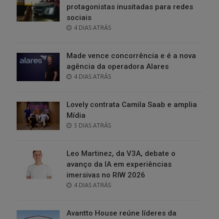
protagonistas inusitadas para redes
sociais
POSTED
4 DIAS ATRÁS
ON
Made vence concorrência e é a nova
agência da operadora Alares
POSTED
4 DIAS ATRÁS
ON
Lovely contrata Camila Saab e amplia
Mídia
POSTED
5 DIAS ATRÁS
ON
Leo Martinez, da V3A, debate o
avanço da IA em experiências
imersivas no RIW 2026
POSTED
4 DIAS ATRÁS
ON
Avantto House reúne líderes da