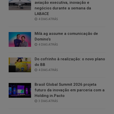
aviação executiva, inovação e
negócios durante a semana da
LABACE
POSTED
4 DIAS ATRÁS
ON
Milà.ag assume a comunicação de
Domino’s
POSTED
4 DIAS ATRÁS
ON
Do cofrinho à realização: o novo plano
do BB
POSTED
4 DIAS ATRÁS
ON
Brasil Global Summit 2026 projeta
futuro da inovação em parceria com a
Holding in.Pacto
POSTED
3 DIAS ATRÁS
ON