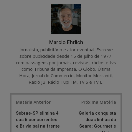
r
e
e
t
Marcio Ehrlich
Jornalista, publicitário e ator eventual. Escreve
sobre publicidade desde 15 de julho de 1977,
com passagens por jornais, revistas, rádios e tvs
como Tribuna da Imprensa, O Globo, Última
Hora, Jornal do Commercio, Monitor Mercantil,
Rádio JB, Rádio Tupi FM, TV S e TV E.
Post
Matéria Anterior
Próxima Matéria
navigation
Sebrae-SP elimina 4
Galeria conquista
das 6 concorrentes
duas linhas da
e Brivia sai na frente
Seara: Gourmet e