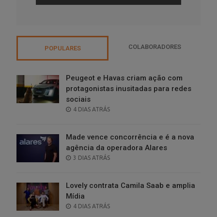
COLABORADORES
POPULARES
Peugeot e Havas criam ação com
protagonistas inusitadas para redes
sociais
POSTED
4 DIAS ATRÁS
ON
Made vence concorrência e é a nova
agência da operadora Alares
POSTED
3 DIAS ATRÁS
ON
Lovely contrata Camila Saab e amplia
Mídia
POSTED
4 DIAS ATRÁS
ON