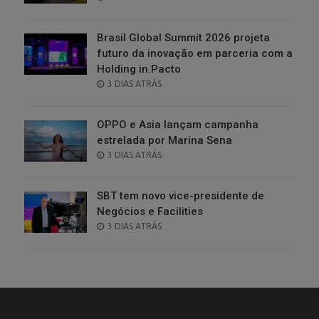
ON
Brasil Global Summit 2026 projeta
futuro da inovação em parceria com a
Holding in.Pacto
POSTED
3 DIAS ATRÁS
ON
OPPO e Asia lançam campanha
estrelada por Marina Sena
POSTED
3 DIAS ATRÁS
ON
SBT tem novo vice-presidente de
Negócios e Facilities
POSTED
3 DIAS ATRÁS
ON