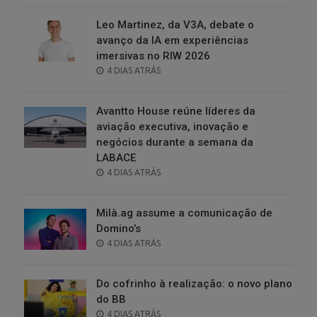
Leo Martinez, da V3A, debate o
avanço da IA em experiências
imersivas no RIW 2026
POSTED
4 DIAS ATRÁS
ON
Avantto House reúne líderes da
aviação executiva, inovação e
negócios durante a semana da
LABACE
POSTED
4 DIAS ATRÁS
ON
Milà.ag assume a comunicação de
Domino’s
POSTED
4 DIAS ATRÁS
ON
Do cofrinho à realização: o novo plano
do BB
POSTED
4 DIAS ATRÁS