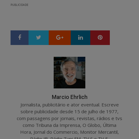
PUBLICIDADE
Google+
LinkedIn
Pinterest
S
T
h
w
a
e
r
e
e
t
Marcio Ehrlich
Jornalista, publicitário e ator eventual. Escreve
sobre publicidade desde 15 de julho de 1977,
com passagens por jornais, revistas, rádios e tvs
como Tribuna da Imprensa, O Globo, Última
Hora, Jornal do Commercio, Monitor Mercantil,
Rádio JB, Rádio Tupi FM, TV S e TV E.