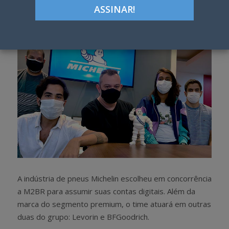
h
w
a
e
r
e
e
t
A indústria de pneus Michelin escolheu em concorrência
a M2BR para assumir suas contas digitais. Além da
marca do segmento premium, o time atuará em outras
duas do grupo: Levorin e BFGoodrich.