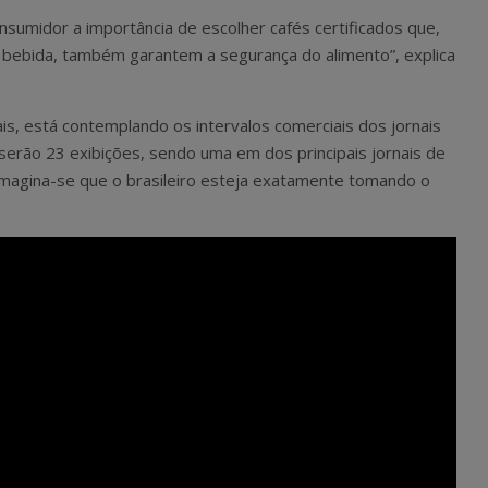
onsumidor a importância de escolher cafés certificados que,
 bebida, também garantem a segurança do alimento”, explica
ais, está contemplando os intervalos comerciais dos jornais
 serão 23 exibições, sendo uma em dos principais jornais de
imagina-se que o brasileiro esteja exatamente tomando o