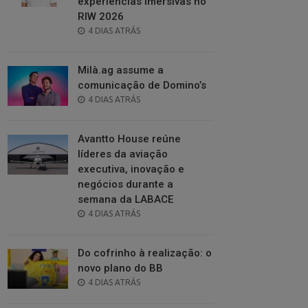
experiências imersivas no
RIW 2026
POSTED
4 DIAS ATRÁS
ON
Milà.ag assume a
comunicação de Domino’s
POSTED
4 DIAS ATRÁS
ON
Avantto House reúne
líderes da aviação
executiva, inovação e
negócios durante a
semana da LABACE
POSTED
4 DIAS ATRÁS
ON
Do cofrinho à realização: o
novo plano do BB
POSTED
4 DIAS ATRÁS
ON