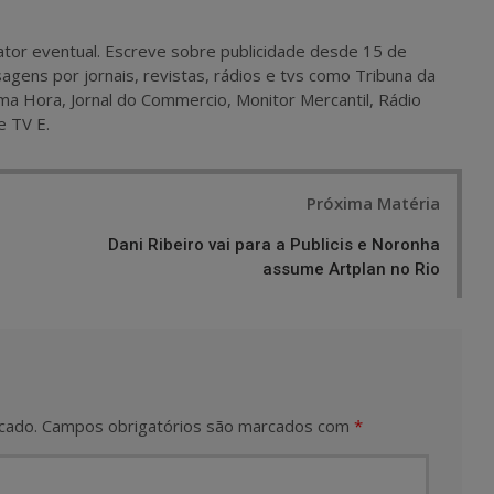
 e ator eventual. Escreve sobre publicidade desde 15 de
agens por jornais, revistas, rádios e tvs como Tribuna da
ma Hora, Jornal do Commercio, Monitor Mercantil, Rádio
e TV E.
Próxima Matéria
Dani Ribeiro vai para a Publicis e Noronha
assume Artplan no Rio
cado.
Campos obrigatórios são marcados com
*