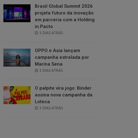
Brasil Global Summit 2026
projeta futuro da inovação
em parceria com a Holding
in.Pacto
POSTED
3 DIAS ATRÁS
ON
OPPO e Asia lançam
campanha estrelada por
Marina Sena
POSTED
3 DIAS ATRÁS
ON
O palpite vira jogo: Binder
assina nova campanha da
Loteca
POSTED
3 DIAS ATRÁS
ON