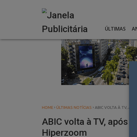
Skip
to
content
ÚLTIMAS
A
›
›
HOME
ÚLTIMAS NOTÍCIAS
ABIC VOLTA À TV, AP
ABIC volta à TV, após 
Hiperzoom