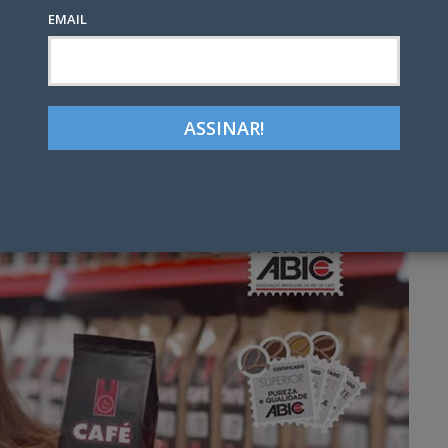
EMAIL
Google+
LinkedIn
Pinterest
tter