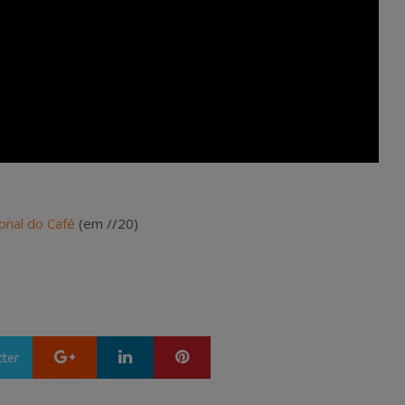
nal do Café
(em //20)
Google+
LinkedIn
Pinterest
tter