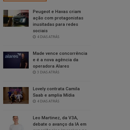
Peugeot e Havas criam
ação com protagonistas
inusitadas para redes
sociais
POSTED
4 DIAS ATRÁS
ON
Made vence concorrência
e é a nova agência da
operadora Alares
POSTED
3 DIAS ATRÁS
ON
Lovely contrata Camila
Saab e amplia Mídia
POSTED
4 DIAS ATRÁS
ON
Leo Martinez, da V3A,
debate o avanço da IA em