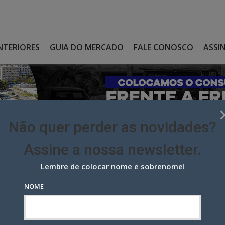
NTERIORES
GUIA DO MERCADO
FALE CONOSCO
ASSI
Não quer perder as novidades?
Assine a nossa newsletter.
Lembre de colocar nome e sobrenome!
ÓS 25 ANOS, EM COMERCIAL DA HIPERZOOM
NOME
25 anos, em comercial da