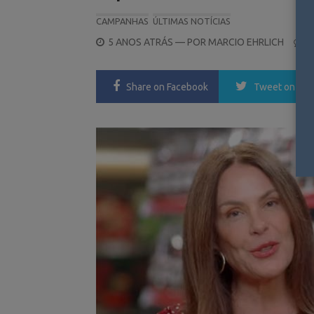
CAMPANHAS
ÚLTIMAS NOTÍCIAS
POSTED
5 ANOS ATRÁS
— POR
MARCIO EHRLICH
0
ON
Share
on Facebook
Tweet
on Twi