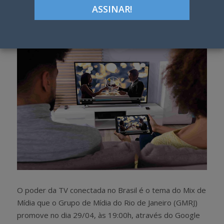
Google+
LinkedIn
Pinterest
S
T
h
w
a
e
r
e
e
t
O poder da TV conectada no Brasil é o tema do Mix de
Mídia que o Grupo de Mídia do Rio de Janeiro (GMRJ)
promove no dia 29/04, às 19:00h, através do Google