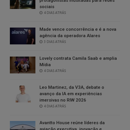
protagonistas inusitadas para redes
sociais
POSTED
4 DIAS ATRÁS
ON
Made vence concorrência e é a nova
agência da operadora Alares
POSTED
3 DIAS ATRÁS
ON
Lovely contrata Camila Saab e amplia
Mídia
POSTED
4 DIAS ATRÁS
ON
Leo Martinez, da V3A, debate o
avanço da IA em experiências
imersivas no RIW 2026
POSTED
4 DIAS ATRÁS
ON
Avantto House reúne líderes da
aviação executiva, inovação e