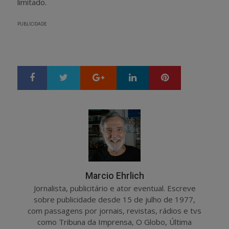
limitado.
PUBLICIDADE
Google+
LinkedIn
Pinterest
S
T
h
w
a
e
r
e
e
t
Marcio Ehrlich
Jornalista, publicitário e ator eventual. Escreve
sobre publicidade desde 15 de julho de 1977,
com passagens por jornais, revistas, rádios e tvs
como Tribuna da Imprensa, O Globo, Última