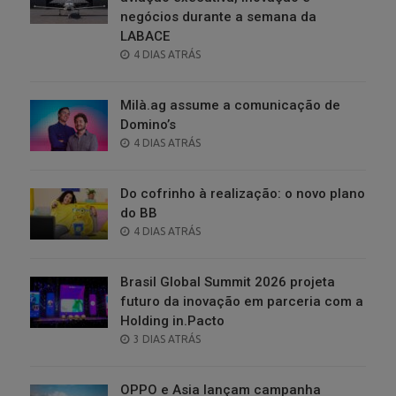
negócios durante a semana da
LABACE
POSTED
4 DIAS ATRÁS
ON
Milà.ag assume a comunicação de
Domino’s
POSTED
4 DIAS ATRÁS
ON
Do cofrinho à realização: o novo plano
do BB
POSTED
4 DIAS ATRÁS
ON
Brasil Global Summit 2026 projeta
futuro da inovação em parceria com a
Holding in.Pacto
POSTED
3 DIAS ATRÁS
ON
OPPO e Asia lançam campanha