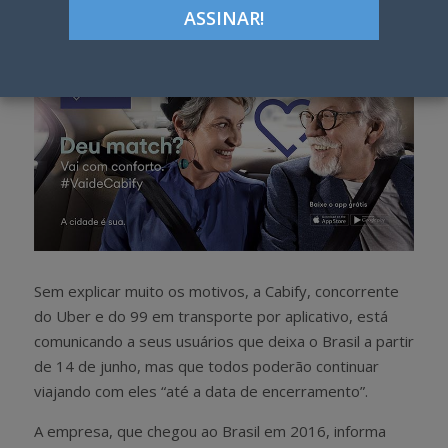
h
w
a
e
r
e
e
t
Sem explicar muito os motivos, a Cabify, concorrente
do Uber e do 99 em transporte por aplicativo, está
comunicando a seus usuários que deixa o Brasil a partir
de 14 de junho, mas que todos poderão continuar
viajando com eles “até a data de encerramento”.
A empresa, que chegou ao Brasil em 2016, informa