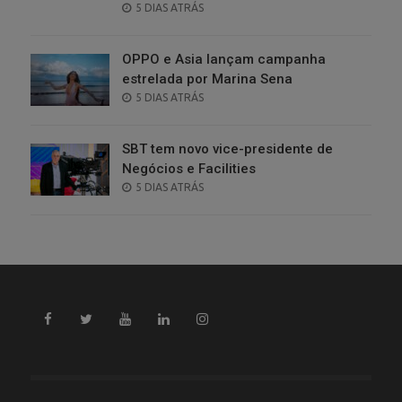
POSTED
5 DIAS ATRÁS
ON
OPPO e Asia lançam campanha
estrelada por Marina Sena
POSTED
5 DIAS ATRÁS
ON
SBT tem novo vice-presidente de
Negócios e Facilities
POSTED
5 DIAS ATRÁS
ON