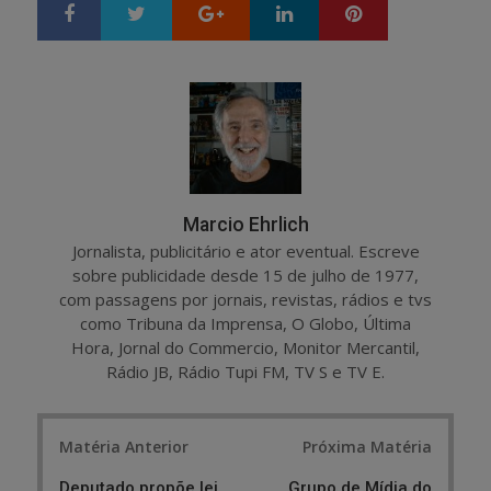
Google+
LinkedIn
Pinterest
S
T
h
w
a
e
r
e
e
t
Marcio Ehrlich
Jornalista, publicitário e ator eventual. Escreve
sobre publicidade desde 15 de julho de 1977,
com passagens por jornais, revistas, rádios e tvs
como Tribuna da Imprensa, O Globo, Última
Hora, Jornal do Commercio, Monitor Mercantil,
Rádio JB, Rádio Tupi FM, TV S e TV E.
Post
Matéria Anterior
Próxima Matéria
navigation
Deputado propõe lei
Grupo de Mídia do