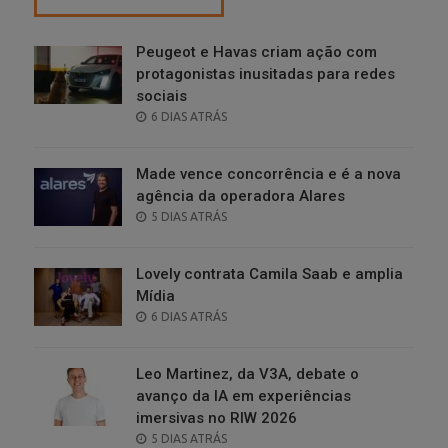
Peugeot e Havas criam ação com
protagonistas inusitadas para redes
sociais
POSTED
6 DIAS ATRÁS
ON
Made vence concorrência e é a nova
agência da operadora Alares
POSTED
5 DIAS ATRÁS
ON
Lovely contrata Camila Saab e amplia
Mídia
POSTED
6 DIAS ATRÁS
ON
Leo Martinez, da V3A, debate o
avanço da IA em experiências
imersivas no RIW 2026
POSTED
5 DIAS ATRÁS