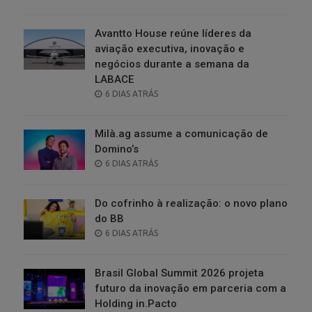
ON
Avantto House reúne líderes da
aviação executiva, inovação e
negócios durante a semana da
LABACE
POSTED
6 DIAS ATRÁS
ON
Milà.ag assume a comunicação de
Domino’s
POSTED
6 DIAS ATRÁS
ON
Do cofrinho à realização: o novo plano
do BB
POSTED
6 DIAS ATRÁS
ON
Brasil Global Summit 2026 projeta
futuro da inovação em parceria com a
Holding in.Pacto