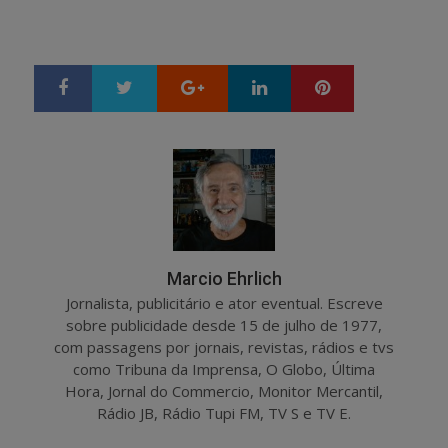
Google+
LinkedIn
Pinterest
S
T
h
w
a
e
r
e
e
t
Marcio Ehrlich
Jornalista, publicitário e ator eventual. Escreve
sobre publicidade desde 15 de julho de 1977,
com passagens por jornais, revistas, rádios e tvs
como Tribuna da Imprensa, O Globo, Última
Hora, Jornal do Commercio, Monitor Mercantil,
Rádio JB, Rádio Tupi FM, TV S e TV E.