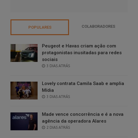
COLABORADORES
POPULARES
Peugeot e Havas criam ação com
protagonistas inusitadas para redes
sociais
POSTED
3 DIAS ATRÁS
ON
Lovely contrata Camila Saab e amplia
Mídia
POSTED
3 DIAS ATRÁS
ON
Made vence concorrência e é a nova
agência da operadora Alares
POSTED
2 DIAS ATRÁS
ON