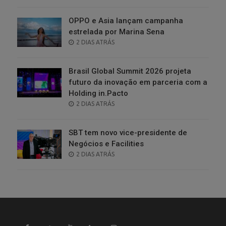
ON
OPPO e Asia lançam campanha
estrelada por Marina Sena
POSTED
2 DIAS ATRÁS
ON
Brasil Global Summit 2026 projeta
futuro da inovação em parceria com a
Holding in.Pacto
POSTED
2 DIAS ATRÁS
ON
SBT tem novo vice-presidente de
Negócios e Facilities
POSTED
2 DIAS ATRÁS
ON