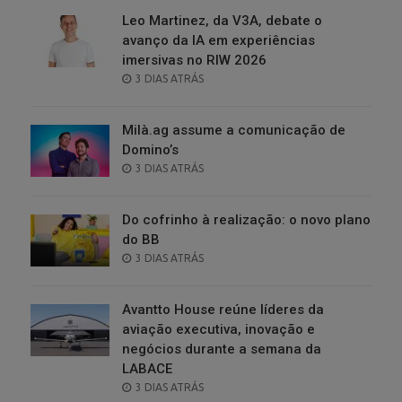
Leo Martinez, da V3A, debate o
avanço da IA em experiências
imersivas no RIW 2026
POSTED
3 DIAS ATRÁS
ON
Milà.ag assume a comunicação de
Domino’s
POSTED
3 DIAS ATRÁS
ON
Do cofrinho à realização: o novo plano
do BB
POSTED
3 DIAS ATRÁS
ON
Avantto House reúne líderes da
aviação executiva, inovação e
negócios durante a semana da
LABACE
POSTED
3 DIAS ATRÁS