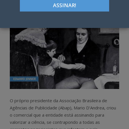
h
w
a
e
r
e
e
t
O próprio presidente da Associação Brasileira de
Agências de Publicidade (Abap), Mario D’Andrea, criou
o comercial que a entidade está assinando para
valorizar a ciência, se contrapondo a todas as