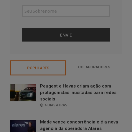
COLABORADORES
POPULARES
Peugeot e Havas criam ação com
protagonistas inusitadas para redes
sociais
POSTED
4 DIAS ATRÁS
ON
Made vence concorrência e é a nova
agência da operadora Alares