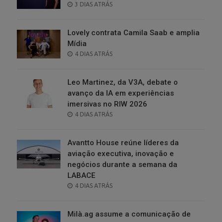
POSTED
3 DIAS ATRÁS
ON
Lovely contrata Camila Saab e amplia
Mídia
POSTED
4 DIAS ATRÁS
ON
Leo Martinez, da V3A, debate o
avanço da IA em experiências
imersivas no RIW 2026
POSTED
4 DIAS ATRÁS
ON
Avantto House reúne líderes da
aviação executiva, inovação e
negócios durante a semana da
LABACE
POSTED
4 DIAS ATRÁS
ON
Milà.ag assume a comunicação de