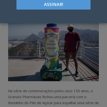
Google+
LinkedIn
Pinterest
S
T
h
w
a
e
r
e
e
t
Na série de comemorações pelos seus 150 anos, a
Granato Pharmácias fechou uma parceria com o
Bondinho do Pão de Açúcar para espalhar uma série de