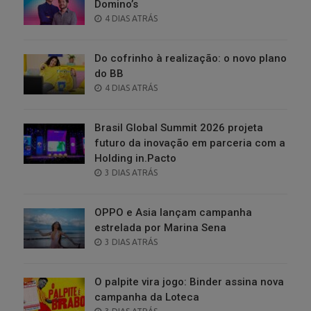
Domino’s
POSTED
4 DIAS ATRÁS
ON
Do cofrinho à realização: o novo plano
do BB
POSTED
4 DIAS ATRÁS
ON
Brasil Global Summit 2026 projeta
futuro da inovação em parceria com a
Holding in.Pacto
POSTED
3 DIAS ATRÁS
ON
OPPO e Asia lançam campanha
estrelada por Marina Sena
POSTED
3 DIAS ATRÁS
ON
O palpite vira jogo: Binder assina nova
campanha da Loteca
POSTED