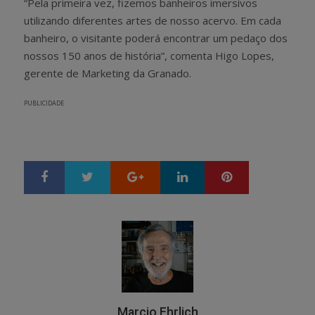
“Pela primeira vez, fizemos banheiros imersivos
utilizando diferentes artes de nosso acervo. Em cada
banheiro, o visitante poderá encontrar um pedaço dos
nossos 150 anos de história”, comenta Higo Lopes,
gerente de Marketing da Granado.
PUBLICIDADE
Google+
LinkedIn
Pinterest
S
T
h
w
a
e
r
e
e
t
Marcio Ehrlich