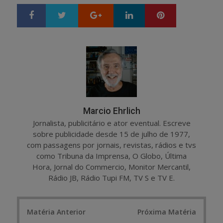
Google+
LinkedIn
Pinterest
S
T
h
w
a
e
r
e
e
t
Marcio Ehrlich
Jornalista, publicitário e ator eventual. Escreve
sobre publicidade desde 15 de julho de 1977,
com passagens por jornais, revistas, rádios e tvs
como Tribuna da Imprensa, O Globo, Última
Hora, Jornal do Commercio, Monitor Mercantil,
Rádio JB, Rádio Tupi FM, TV S e TV E.
Post
Matéria Anterior
Próxima Matéria
navigation