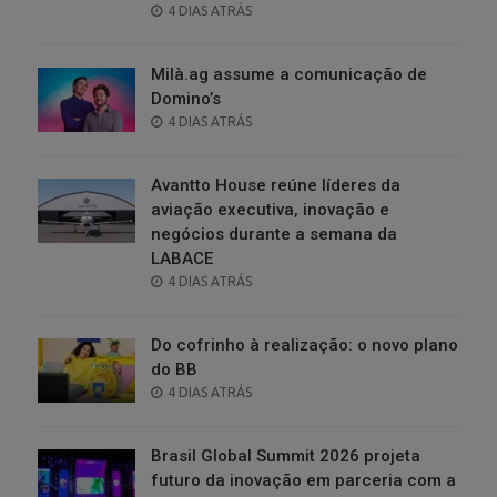
POSTED
4 DIAS ATRÁS
ON
Milà.ag assume a comunicação de
Domino’s
POSTED
4 DIAS ATRÁS
ON
Avantto House reúne líderes da
aviação executiva, inovação e
negócios durante a semana da
LABACE
POSTED
4 DIAS ATRÁS
ON
Do cofrinho à realização: o novo plano
do BB
POSTED
4 DIAS ATRÁS
ON
Brasil Global Summit 2026 projeta
futuro da inovação em parceria com a