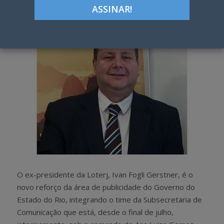
h
w
a
e
r
e
e
t
O ex-presidente da Loterj, Ivan Fogli Gerstner, é o
novo reforço da área de publicidade do Governo do
Estado do Rio, integrando o time da Subsecretaria de
Comunicação que está, desde o final de julho,