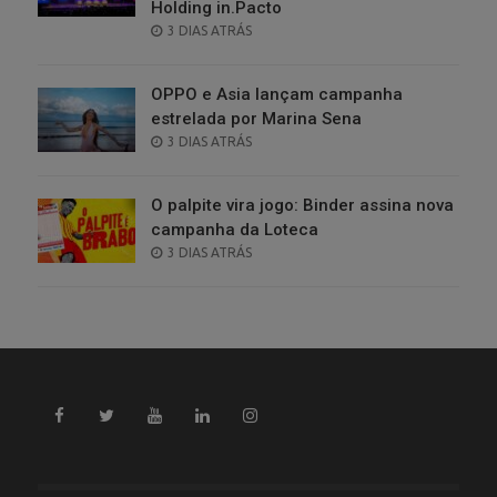
Holding in.Pacto
POSTED
3 DIAS ATRÁS
ON
OPPO e Asia lançam campanha
estrelada por Marina Sena
POSTED
3 DIAS ATRÁS
ON
O palpite vira jogo: Binder assina nova
campanha da Loteca
POSTED
3 DIAS ATRÁS
ON