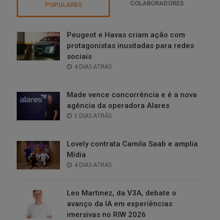
COLABORADORES
POPULARES
Peugeot e Havas criam ação com
protagonistas inusitadas para redes
sociais
POSTED
4 DIAS ATRÁS
ON
Made vence concorrência e é a nova
agência da operadora Alares
POSTED
3 DIAS ATRÁS
ON
Lovely contrata Camila Saab e amplia
Mídia
POSTED
4 DIAS ATRÁS
ON
Leo Martinez, da V3A, debate o
avanço da IA em experiências
imersivas no RIW 2026