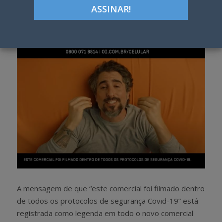
Google+
LinkedIn
Pinterest
S
T
h
w
a
e
r
e
e
t
A mensagem de que “este comercial foi filmado dentro
de todos os protocolos de segurança Covid-19” está
registrada como legenda em todo o novo comercial