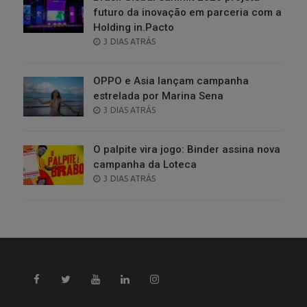
futuro da inovação em parceria com a
Holding in.Pacto
POSTED
3 DIAS ATRÁS
ON
OPPO e Asia lançam campanha
estrelada por Marina Sena
POSTED
3 DIAS ATRÁS
ON
O palpite vira jogo: Binder assina nova
campanha da Loteca
POSTED
3 DIAS ATRÁS
ON