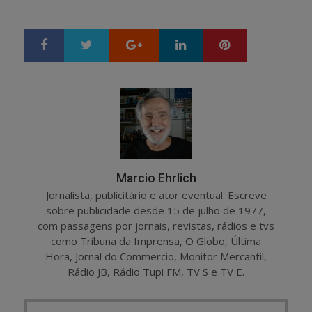
Google+
LinkedIn
Pinterest
S
T
h
w
a
e
r
e
e
t
Marcio Ehrlich
Jornalista, publicitário e ator eventual. Escreve
sobre publicidade desde 15 de julho de 1977,
com passagens por jornais, revistas, rádios e tvs
como Tribuna da Imprensa, O Globo, Última
Hora, Jornal do Commercio, Monitor Mercantil,
Rádio JB, Rádio Tupi FM, TV S e TV E.
Post