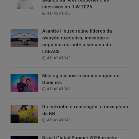
imersivas no RIW 2026
POSTED
4 DIAS ATRÁS
ON
Avantto House reúne líderes da
aviação executiva, inovação e
negócios durante a semana da
LABACE
POSTED
4 DIAS ATRÁS
ON
Milà.ag assume a comunicação de
Domino’s
POSTED
4 DIAS ATRÁS
ON
Do cofrinho à realização: o novo plano
do BB
POSTED
4 DIAS ATRÁS
ON
Brasil Global Summit 2026 projeta