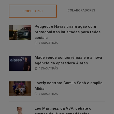
COLABORADORES
POPULARES
Peugeot e Havas criam ação com
protagonistas inusitadas para redes
sociais
POSTED
4 DIAS ATRÁS
ON
Made vence concorrência e é a nova
agência da operadora Alares
POSTED
4 DIAS ATRÁS
ON
Lovely contrata Camila Saab e amplia
Mídia
POSTED
5 DIAS ATRÁS
ON
Leo Martinez, da V3A, debate o
avanço da IA em experiências