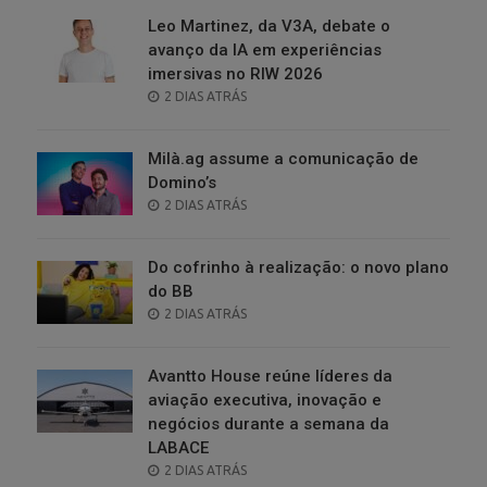
Leo Martinez, da V3A, debate o
avanço da IA em experiências
imersivas no RIW 2026
POSTED
2 DIAS ATRÁS
ON
Milà.ag assume a comunicação de
Domino’s
POSTED
2 DIAS ATRÁS
ON
Do cofrinho à realização: o novo plano
do BB
POSTED
2 DIAS ATRÁS
ON
Avantto House reúne líderes da
aviação executiva, inovação e
negócios durante a semana da
LABACE
POSTED
2 DIAS ATRÁS