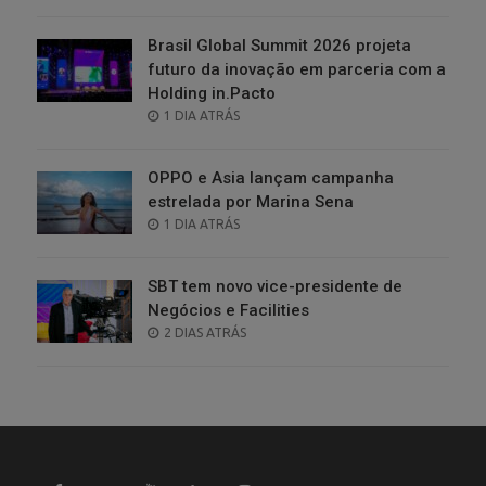
ON
Brasil Global Summit 2026 projeta
futuro da inovação em parceria com a
Holding in.Pacto
POSTED
1 DIA ATRÁS
ON
OPPO e Asia lançam campanha
estrelada por Marina Sena
POSTED
1 DIA ATRÁS
ON
SBT tem novo vice-presidente de
Negócios e Facilities
POSTED
2 DIAS ATRÁS
ON