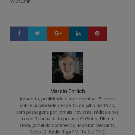
WMcCann.
Google+
LinkedIn
Pinterest
S
T
h
w
a
e
r
e
e
t
Marcio Ehrlich
Jornalista, publicitário e ator eventual. Escreve
sobre publicidade desde 15 de julho de 1977,
com passagens por jornais, revistas, rádios e tvs
como Tribuna da Imprensa, O Globo, Última
Hora, Jornal do Commercio, Monitor Mercantil,
Rádio JB, Rádio Tupi FM, TV S e TV E.