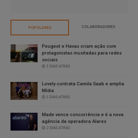
COLABORADORES
POPULARES
Peugeot e Havas criam ação com
protagonistas inusitadas para redes
sociais
POSTED
3 DIAS ATRÁS
ON
Lovely contrata Camila Saab e amplia
Mídia
POSTED
3 DIAS ATRÁS
ON
Made vence concorrência e é a nova
agência da operadora Alares
POSTED
2 DIAS ATRÁS
ON