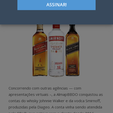
h
w
a
e
r
e
e
t
Concorrendo com outras agências — com
apresentações virtuais –, a AlmapBBDO conquistou as
contas do whisky Johnnie Walker e da vodca Smirnoff,
produzidas pela Diageo. A conta vinha sendo atendida