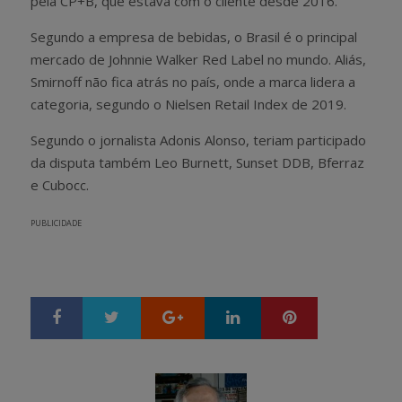
pela CP+B, que estava com o cliente desde 2016.
Segundo a empresa de bebidas, o Brasil é o principal
mercado de Johnnie Walker Red Label no mundo. Aliás,
Smirnoff não fica atrás no país, onde a marca lidera a
categoria, segundo o Nielsen Retail Index de 2019.
Segundo o jornalista Adonis Alonso, teriam participado
da disputa também Leo Burnett, Sunset DDB, Bferraz
e Cubocc.
PUBLICIDADE
Google+
LinkedIn
Pinterest
S
T
h
w
a
e
r
e
e
t