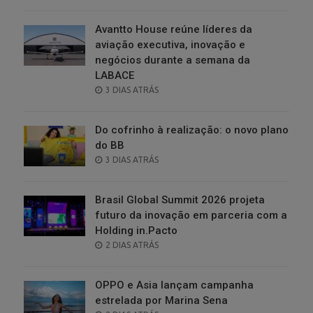
ON
Avantto House reúne líderes da
aviação executiva, inovação e
negócios durante a semana da
LABACE
POSTED
3 DIAS ATRÁS
ON
Do cofrinho à realização: o novo plano
do BB
POSTED
3 DIAS ATRÁS
ON
Brasil Global Summit 2026 projeta
futuro da inovação em parceria com a
Holding in.Pacto
POSTED
2 DIAS ATRÁS
ON
OPPO e Asia lançam campanha
estrelada por Marina Sena