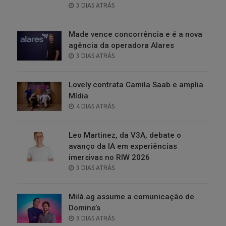
POSTED
3 DIAS ATRÁS
ON
Made vence concorrência e é a nova
agência da operadora Alares
POSTED
3 DIAS ATRÁS
ON
Lovely contrata Camila Saab e amplia
Mídia
POSTED
4 DIAS ATRÁS
ON
Leo Martinez, da V3A, debate o
avanço da IA em experiências
imersivas no RIW 2026
POSTED
3 DIAS ATRÁS
ON
Milà.ag assume a comunicação de
Domino’s
POSTED
3 DIAS ATRÁS