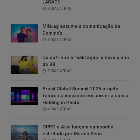
LABACE
POSTED
5 DIAS ATRÁS
ON
Milà.ag assume a comunicação de
Domino’s
POSTED
5 DIAS ATRÁS
ON
Do cofrinho à realização: o novo plano
do BB
POSTED
5 DIAS ATRÁS
ON
Brasil Global Summit 2026 projeta
futuro da inovação em parceria com a
Holding in.Pacto
POSTED
4 DIAS ATRÁS
ON
OPPO e Asia lançam campanha
estrelada por Marina Sena
POSTED