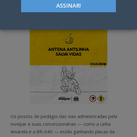
Google+
LinkedIn
Pinterest
S
T
h
w
a
e
r
e
e
t
Os postos de pedágio das vias administradas pela
Invepar e suas concessionárias — como a Linha
Amarela e a BR-040 — estão ganhando placas da