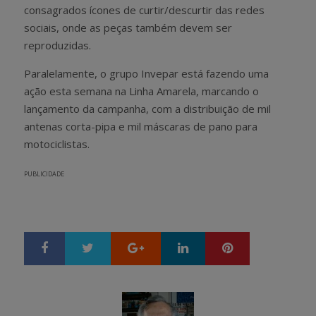
consagrados ícones de curtir/descurtir das redes
sociais, onde as peças também devem ser
reproduzidas.
Paralelamente, o grupo Invepar está fazendo uma
ação esta semana na Linha Amarela, marcando o
lançamento da campanha, com a distribuição de mil
antenas corta-pipa e mil máscaras de pano para
motociclistas.
PUBLICIDADE
Google+
LinkedIn
Pinterest
S
T
h
w
a
e
r
e
e
t