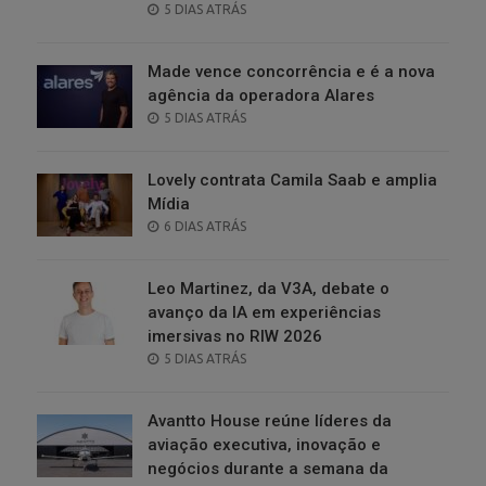
POSTED
5 DIAS ATRÁS
ON
Made vence concorrência e é a nova
agência da operadora Alares
POSTED
5 DIAS ATRÁS
ON
Lovely contrata Camila Saab e amplia
Mídia
POSTED
6 DIAS ATRÁS
ON
Leo Martinez, da V3A, debate o
avanço da IA em experiências
imersivas no RIW 2026
POSTED
5 DIAS ATRÁS
ON
Avantto House reúne líderes da
aviação executiva, inovação e
negócios durante a semana da