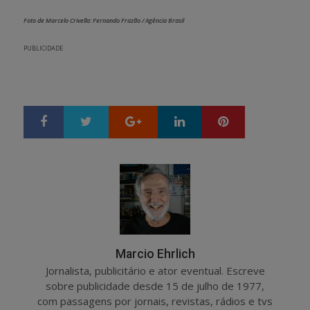
Foto de Marcelo Crivella: Fernando Frazão / Agência Brasil
PUBLICIDADE
Google+
LinkedIn
Pinterest
S
T
h
w
a
e
r
e
e
t
Marcio Ehrlich
Jornalista, publicitário e ator eventual. Escreve
sobre publicidade desde 15 de julho de 1977,
com passagens por jornais, revistas, rádios e tvs