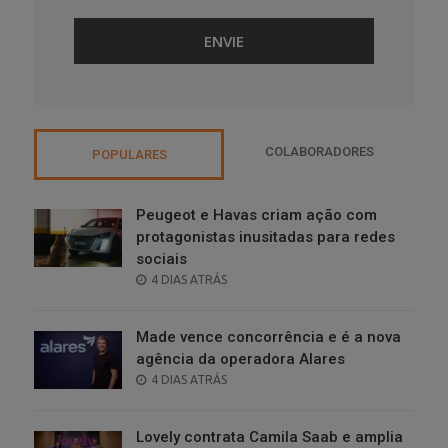
COLABORADORES
POPULARES
Peugeot e Havas criam ação com
protagonistas inusitadas para redes
sociais
POSTED
4 DIAS ATRÁS
ON
Made vence concorrência e é a nova
agência da operadora Alares
POSTED
4 DIAS ATRÁS
ON
Lovely contrata Camila Saab e amplia