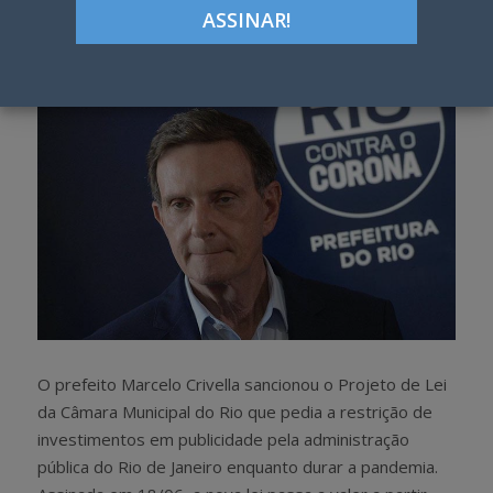
h
w
a
e
r
e
e
t
O prefeito Marcelo Crivella sancionou o Projeto de Lei
da Câmara Municipal do Rio que pedia a restrição de
investimentos em publicidade pela administração
pública do Rio de Janeiro enquanto durar a pandemia.