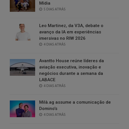
Mídia
POSTED
5 DIAS ATRÁS
ON
Leo Martinez, da V3A, debate o
avanço da IA em experiências
imersivas no RIW 2026
POSTED
4 DIAS ATRÁS
ON
Avantto House reúne líderes da
aviação executiva, inovação e
negócios durante a semana da
LABACE
POSTED
4 DIAS ATRÁS
ON
Milà.ag assume a comunicação de
Domino’s
POSTED
4 DIAS ATRÁS
ON