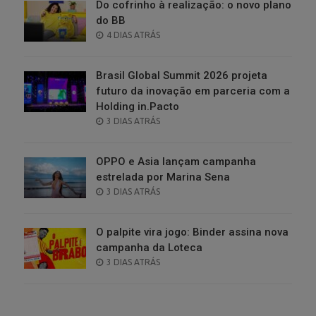
Do cofrinho à realização: o novo plano
do BB
POSTED
4 DIAS ATRÁS
ON
Brasil Global Summit 2026 projeta
futuro da inovação em parceria com a
Holding in.Pacto
POSTED
3 DIAS ATRÁS
ON
OPPO e Asia lançam campanha
estrelada por Marina Sena
POSTED
3 DIAS ATRÁS
ON
O palpite vira jogo: Binder assina nova
campanha da Loteca
POSTED
3 DIAS ATRÁS
ON