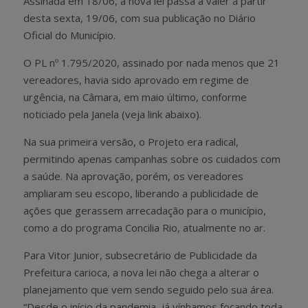
Assinada em 18/06, a nova lei passa a valer a partir
desta sexta, 19/06, com sua publicação no Diário
Oficial do Município.
O PL nº 1.795/2020, assinado por nada menos que 21
vereadores, havia sido aprovado em regime de
urgência, na Câmara, em maio último, conforme
noticiado pela Janela (veja link abaixo).
Na sua primeira versão, o Projeto era radical,
permitindo apenas campanhas sobre os cuidados com
a saúde. Na aprovação, porém, os vereadores
ampliaram seu escopo, liberando a publicidade de
ações que gerassem arrecadação para o município,
como a do programa Concilia Rio, atualmente no ar.
Para Vitor Junior, subsecretário de Publicidade da
Prefeitura carioca, a nova lei não chega a alterar o
planejamento que vem sendo seguido pelo sua área.
“Desde o início da pandemia, já vínhamos focando toda