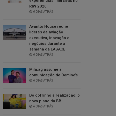
experiências imersivas no
RIW 2026
POSTED
6 DIAS ATRÁS
ON
Avantto House reúne
líderes da aviação
executiva, inovação e
negócios durante a
semana da LABACE
POSTED
6 DIAS ATRÁS
ON
Milà.ag assume a
comunicação de Domino’s
POSTED
6 DIAS ATRÁS
ON
Do cofrinho à realização: o
novo plano do BB
POSTED
6 DIAS ATRÁS
ON