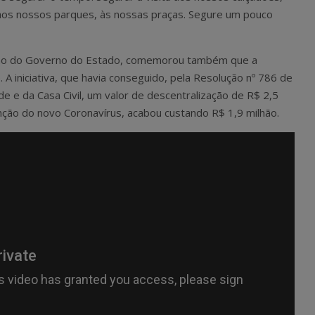
aos nossos parques, às nossas praças. Segure um pouco
ção do Governo do Estado, comemorou também que a
 A iniciativa, que havia conseguido, pela Resolução nº 786 de
e e da Casa Civil, um valor de descentralização de R$ 2,5
ção do novo Coronavírus, acabou custando R$ 1,9 milhão.