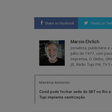
Share
on Facebook
Tweet
on Twi
Marcio Ehrlich
Jornalista, publicitário
julho de 1977, com pass
Imprensa, O Globo, Últi
JB, Rádio Tupi FM, TV S 
Post
Matéria Anterior
navigation
Covid pode fechar sede do SBT no Rio e
Tupi implanta sanitização