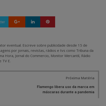
Google+
LinkedIn
Pinterest
tter
 e ator eventual. Escreve sobre publicidade desde 15 de
agens por jornais, revistas, rádios e tvs como Tribuna da
ma Hora, Jornal do Commercio, Monitor Mercantil, Rádio
e TV E.
Próxima Matéria
Flamengo libera uso da marca em
máscaras durante a pandemia