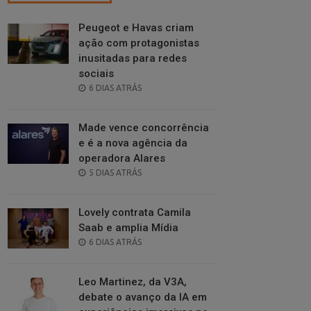
Peugeot e Havas criam
ação com protagonistas
inusitadas para redes
sociais
POSTED
6 DIAS ATRÁS
ON
Made vence concorrência
e é a nova agência da
operadora Alares
POSTED
5 DIAS ATRÁS
ON
Lovely contrata Camila
Saab e amplia Mídia
POSTED
6 DIAS ATRÁS
ON
Leo Martinez, da V3A,
debate o avanço da IA em