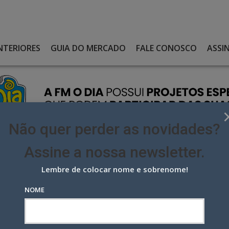
NTERIORES
GUIA DO MERCADO
FALE CONOSCO
ASSI
Não quer perder as novidades?
Assine a nossa newsletter.
Lembre de colocar nome e sobrenome!
DO RIO TAMBÉM LEMBRA SER HORA DE FICAR EM CASA
NOME
Rio também lembra ser hora de