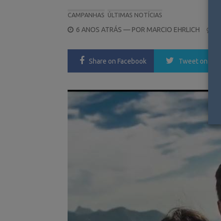
CAMPANHAS
ÚLTIMAS NOTÍCIAS
POSTED
6 ANOS ATRÁS
— POR
MARCIO EHRLICH
0
ON
Share
on Facebook
Tweet
on Twi