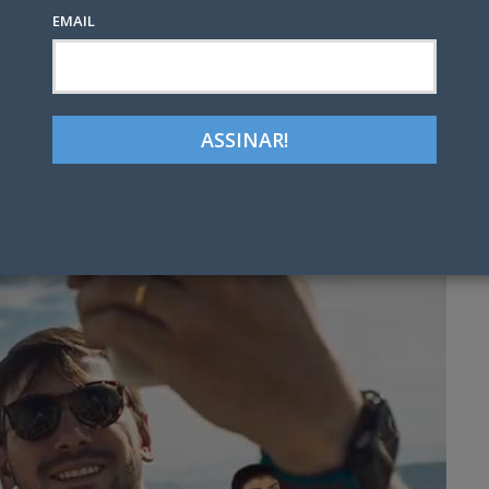
EMAIL
Google+
LinkedIn
Pinterest
tter