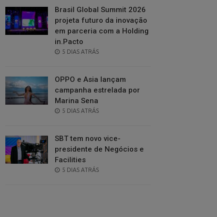
Brasil Global Summit 2026
projeta futuro da inovação
em parceria com a Holding
in.Pacto
POSTED
5 DIAS ATRÁS
ON
OPPO e Asia lançam
campanha estrelada por
Marina Sena
POSTED
5 DIAS ATRÁS
ON
SBT tem novo vice-
presidente de Negócios e
Facilities
POSTED
5 DIAS ATRÁS
ON