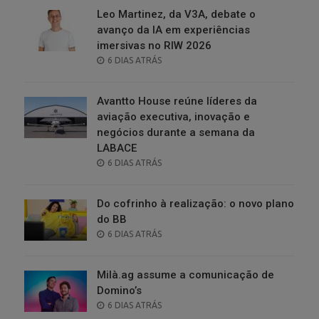
Leo Martinez, da V3A, debate o
avanço da IA em experiências
imersivas no RIW 2026
POSTED
6 DIAS ATRÁS
ON
Avantto House reúne líderes da
aviação executiva, inovação e
negócios durante a semana da
LABACE
POSTED
6 DIAS ATRÁS
ON
Do cofrinho à realização: o novo plano
do BB
POSTED
6 DIAS ATRÁS
ON
Milà.ag assume a comunicação de
Domino’s
POSTED
6 DIAS ATRÁS
ON