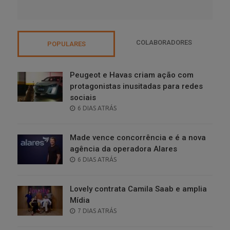
COLABORADORES
POPULARES
Peugeot e Havas criam ação com
protagonistas inusitadas para redes
sociais
POSTED
6 DIAS ATRÁS
ON
Made vence concorrência e é a nova
agência da operadora Alares
POSTED
6 DIAS ATRÁS
ON
Lovely contrata Camila Saab e amplia
Mídia
POSTED
7 DIAS ATRÁS
ON