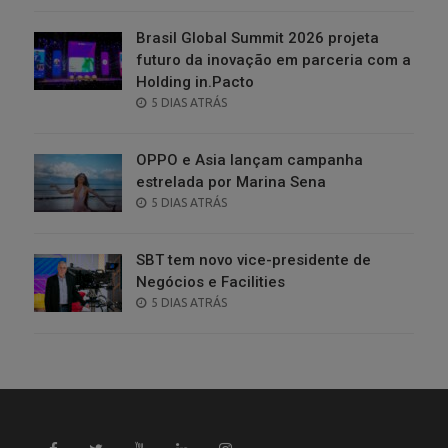
Brasil Global Summit 2026 projeta
futuro da inovação em parceria com a
Holding in.Pacto
POSTED
5 DIAS ATRÁS
ON
OPPO e Asia lançam campanha
estrelada por Marina Sena
POSTED
5 DIAS ATRÁS
ON
SBT tem novo vice-presidente de
Negócios e Facilities
POSTED
5 DIAS ATRÁS
ON