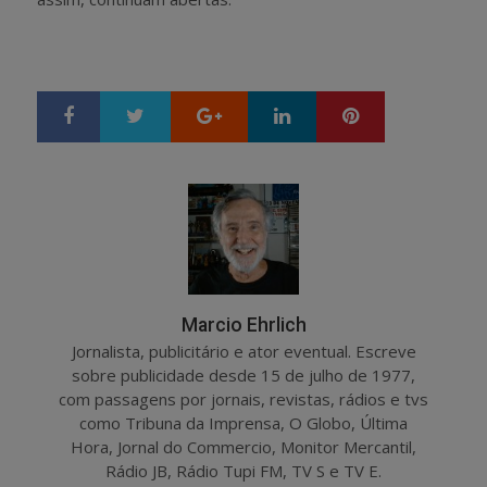
Google+
LinkedIn
Pinterest
S
T
h
w
a
e
r
e
e
t
Marcio Ehrlich
Jornalista, publicitário e ator eventual. Escreve
sobre publicidade desde 15 de julho de 1977,
com passagens por jornais, revistas, rádios e tvs
como Tribuna da Imprensa, O Globo, Última
Hora, Jornal do Commercio, Monitor Mercantil,
Rádio JB, Rádio Tupi FM, TV S e TV E.