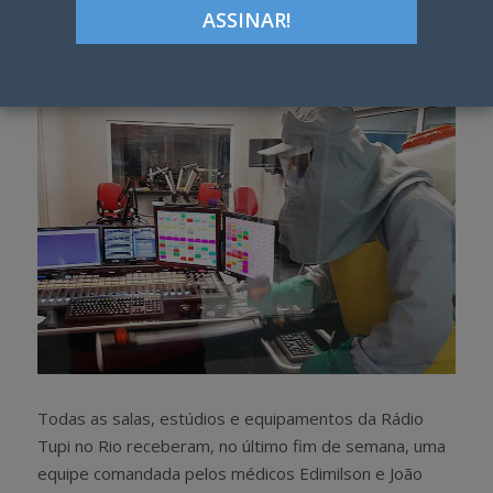
Google+
LinkedIn
Pinterest
S
T
h
w
a
e
r
e
e
t
Todas as salas, estúdios e equipamentos da Rádio
Tupi no Rio receberam, no último fim de semana, uma
equipe comandada pelos médicos Edimilson e João