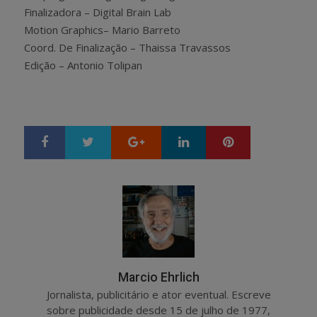
Finalizadora – Digital Brain Lab
Motion Graphics– Mario Barreto
Coord. De Finalização – Thaissa Travassos
Edição – Antonio Tolipan
Google+
LinkedIn
Pinterest
S
T
h
w
a
e
r
e
e
t
Marcio Ehrlich
Jornalista, publicitário e ator eventual. Escreve
sobre publicidade desde 15 de julho de 1977,