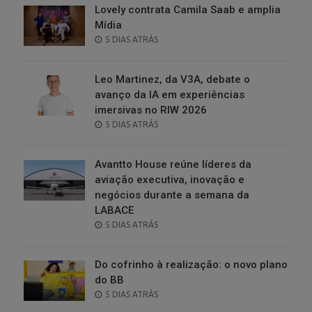
Lovely contrata Camila Saab e amplia
Mídia
POSTED
5 DIAS ATRÁS
ON
Leo Martinez, da V3A, debate o
avanço da IA em experiências
imersivas no RIW 2026
POSTED
5 DIAS ATRÁS
ON
Avantto House reúne líderes da
aviação executiva, inovação e
negócios durante a semana da
LABACE
POSTED
5 DIAS ATRÁS
ON
Do cofrinho à realização: o novo plano
do BB
POSTED
5 DIAS ATRÁS
ON