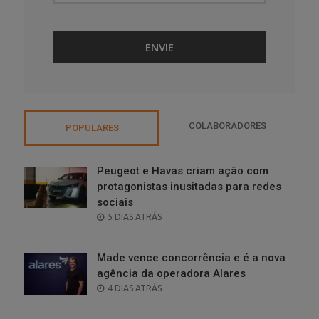
COLABORADORES
POPULARES
Peugeot e Havas criam ação com
protagonistas inusitadas para redes
sociais
POSTED
5 DIAS ATRÁS
ON
Made vence concorrência e é a nova
agência da operadora Alares
POSTED
4 DIAS ATRÁS
ON