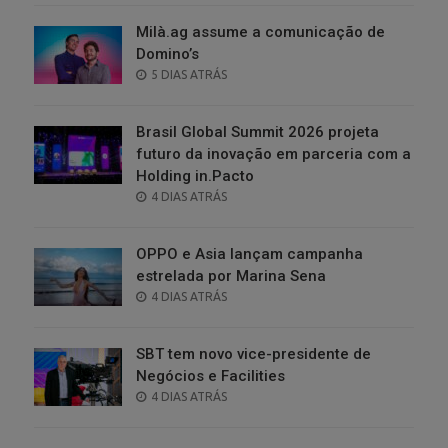
Milà.ag assume a comunicação de
Domino’s
POSTED
5 DIAS ATRÁS
ON
Brasil Global Summit 2026 projeta
futuro da inovação em parceria com a
Holding in.Pacto
POSTED
4 DIAS ATRÁS
ON
OPPO e Asia lançam campanha
estrelada por Marina Sena
POSTED
4 DIAS ATRÁS
ON
SBT tem novo vice-presidente de
Negócios e Facilities
POSTED
4 DIAS ATRÁS
ON