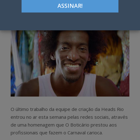
h
w
a
e
r
e
e
t
O último trabalho da equipe de criação da Heads Rio
entrou no ar esta semana pelas redes sociais, através
de uma homenagem que O Boticário prestou aos
profissionais que fazem o Carnaval carioca.