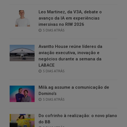
ON
Leo Martinez, da V3A, debate o
avanço da IA em experiências
imersivas no RIW 2026
POSTED
5 DIAS ATRÁS
ON
Avantto House reúne líderes da
aviação executiva, inovação e
negócios durante a semana da
LABACE
POSTED
5 DIAS ATRÁS
ON
Milà.ag assume a comunicação de
Domino’s
POSTED
5 DIAS ATRÁS
ON
Do cofrinho à realização: o novo plano
do BB