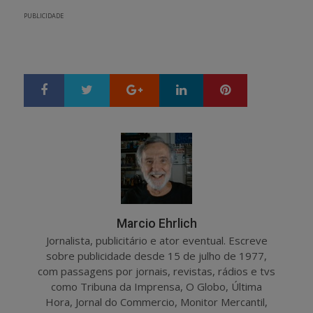
PUBLICIDADE
Google+
LinkedIn
Pinterest
S
T
h
w
a
e
r
e
e
t
Marcio Ehrlich
Jornalista, publicitário e ator eventual. Escreve
sobre publicidade desde 15 de julho de 1977,
com passagens por jornais, revistas, rádios e tvs
como Tribuna da Imprensa, O Globo, Última
Hora, Jornal do Commercio, Monitor Mercantil,