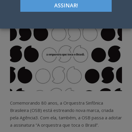
h
w
a
e
r
e
e
t
Comemorando 80 anos, a Orquestra Sinfônica
Brasileira (OSB) está estreando nova marca, criada
pela Agência3. Com ela, também, a OSB passa a adotar
a assinatura “A orquestra que toca o Brasil”.