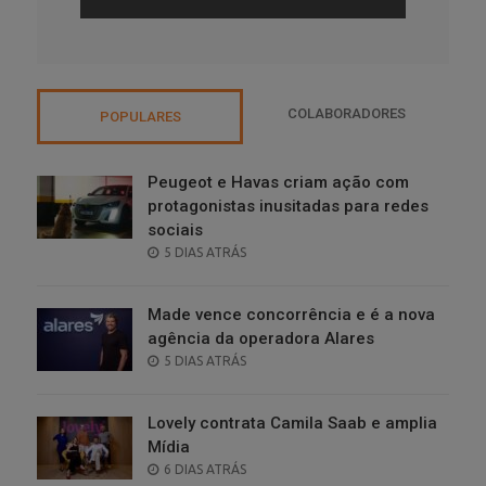
COLABORADORES
POPULARES
Peugeot e Havas criam ação com
protagonistas inusitadas para redes
sociais
POSTED
5 DIAS ATRÁS
ON
Made vence concorrência e é a nova
agência da operadora Alares
POSTED
5 DIAS ATRÁS
ON
Lovely contrata Camila Saab e amplia
Mídia
POSTED
6 DIAS ATRÁS