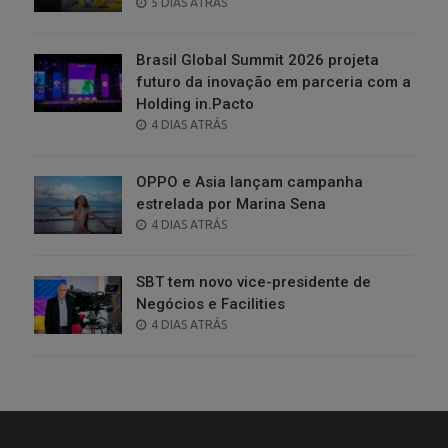
POSTED
5 DIAS ATRÁS
ON
Brasil Global Summit 2026 projeta
futuro da inovação em parceria com a
Holding in.Pacto
POSTED
4 DIAS ATRÁS
ON
OPPO e Asia lançam campanha
estrelada por Marina Sena
POSTED
4 DIAS ATRÁS
ON
SBT tem novo vice-presidente de
Negócios e Facilities
POSTED
4 DIAS ATRÁS
ON