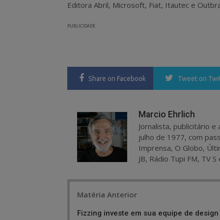
Editora Abril, Microsoft, Fiat, Itautec e Outbra
PUBLICIDADE
Share
on Facebook
Tweet
on Twi
Marcio Ehrlich
Jornalista, publicitário
julho de 1977, com pass
Imprensa, O Globo, Últi
JB, Rádio Tupi FM, TV S 
Post
Matéria Anterior
navigation
Fizzing investe em sua equipe de design