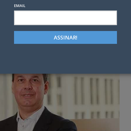
EMAIL
Google+
LinkedIn
Pinterest
tter