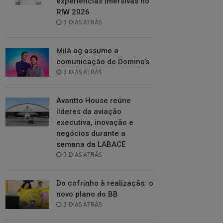
experiências imersivas no
RIW 2026
POSTED
3 DIAS ATRÁS
ON
Milà.ag assume a
comunicação de Domino’s
POSTED
3 DIAS ATRÁS
ON
Avantto House reúne
líderes da aviação
executiva, inovação e
negócios durante a
semana da LABACE
POSTED
3 DIAS ATRÁS
ON
Do cofrinho à realização: o
novo plano do BB
POSTED
3 DIAS ATRÁS
ON