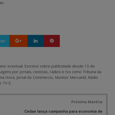
in.
Google+
LinkedIn
Pinterest
tter
 e ator eventual. Escreve sobre publicidade desde 15 de
agens por jornais, revistas, rádios e tvs como Tribuna da
ma Hora, Jornal do Commercio, Monitor Mercantil, Rádio
e TV E.
Próxima Matéria
Cedae lança campanha para economia de