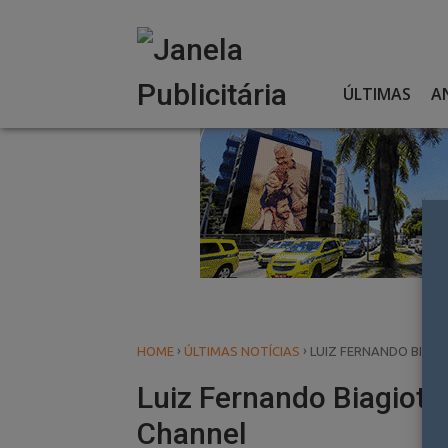
Skip
to
content
ÚLTIMAS
A
›
›
HOME
ÚLTIMAS NOTÍCIAS
LUIZ FERNANDO BIAGI
Luiz Fernando Biagiott
Channel