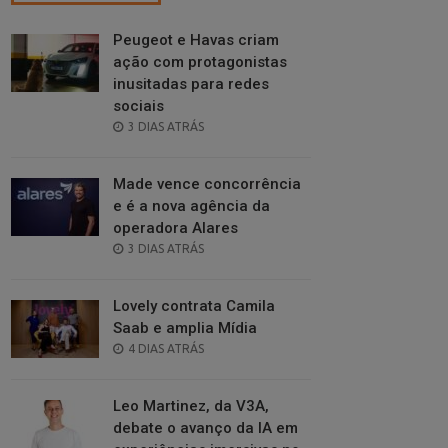
Peugeot e Havas criam
ação com protagonistas
inusitadas para redes
sociais
POSTED
3 DIAS ATRÁS
ON
Made vence concorrência
e é a nova agência da
operadora Alares
POSTED
3 DIAS ATRÁS
ON
Lovely contrata Camila
Saab e amplia Mídia
POSTED
4 DIAS ATRÁS
ON
Leo Martinez, da V3A,
debate o avanço da IA em