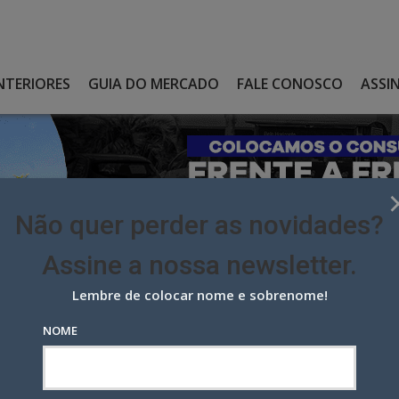
NTERIORES
GUIA DO MERCADO
FALE CONOSCO
ASSI
Não quer perder as novidades?
Assine a nossa newsletter.
Lembre de colocar nome e sobrenome!
OTTI ASSUME O COMERCIAL DA CLEAR CHANNEL
NOME
i assume o comercial da Clear