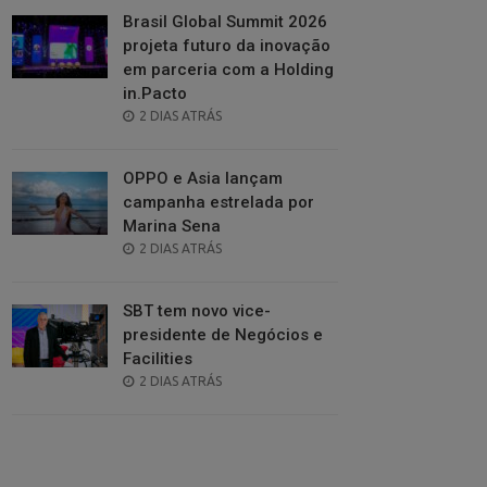
Brasil Global Summit 2026
projeta futuro da inovação
em parceria com a Holding
in.Pacto
POSTED
2 DIAS ATRÁS
ON
OPPO e Asia lançam
campanha estrelada por
Marina Sena
POSTED
2 DIAS ATRÁS
ON
SBT tem novo vice-
presidente de Negócios e
Facilities
POSTED
2 DIAS ATRÁS
ON