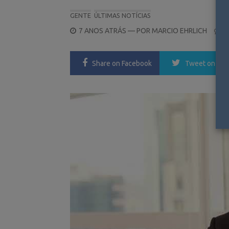
GENTE
ÚLTIMAS NOTÍCIAS
POSTED
7 ANOS ATRÁS
— POR
MARCIO EHRLICH
0
ON
Share
on Facebook
Tweet
on Twi