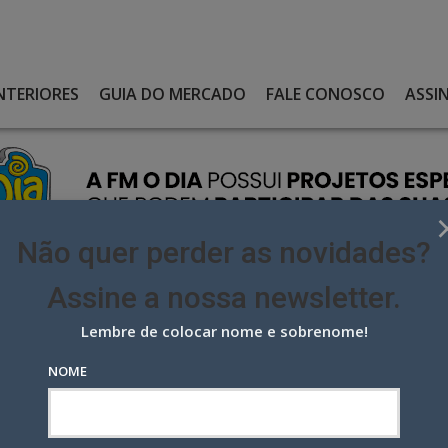
NTERIORES
GUIA DO MERCADO
FALE CONOSCO
ASSI
Não quer perder as novidades?
Assine a nossa newsletter.
Lembre de colocar nome e sobrenome!
Á LICITAÇÃO E CONVOCA PUBLICITÁRIOS
NOME
itação e convoca publicitários