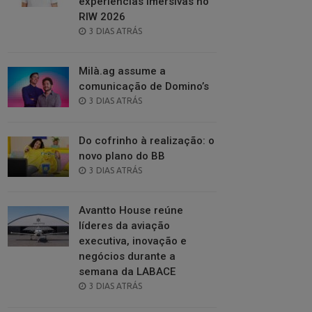
experiências imersivas no
RIW 2026
POSTED
3 DIAS ATRÁS
ON
Milà.ag assume a
comunicação de Domino’s
POSTED
3 DIAS ATRÁS
ON
Do cofrinho à realização: o
novo plano do BB
POSTED
3 DIAS ATRÁS
ON
Avantto House reúne
líderes da aviação
executiva, inovação e
negócios durante a
semana da LABACE
POSTED
3 DIAS ATRÁS
ON