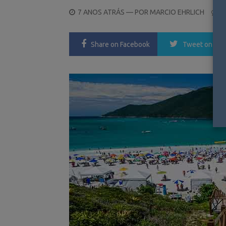
POSTED
7 ANOS ATRÁS
— POR
MARCIO EHRLICH
0
ON
Share
on Facebook
Tweet
on Twi