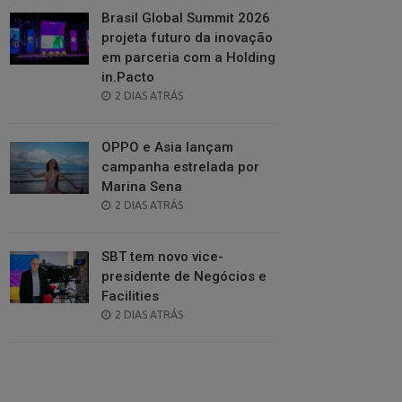
Brasil Global Summit 2026
projeta futuro da inovação
em parceria com a Holding
in.Pacto
POSTED
2 DIAS ATRÁS
ON
OPPO e Asia lançam
campanha estrelada por
Marina Sena
POSTED
2 DIAS ATRÁS
ON
SBT tem novo vice-
presidente de Negócios e
Facilities
POSTED
2 DIAS ATRÁS
ON