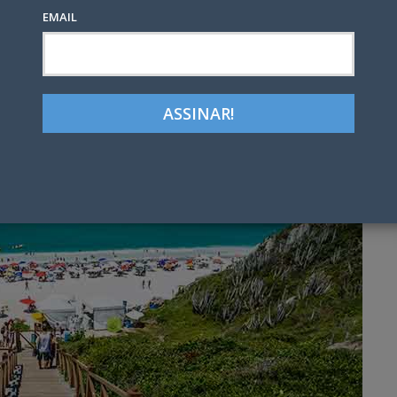
EMAIL
Google+
LinkedIn
Pinterest
tter