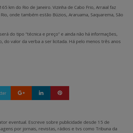
165 km do Rio de Janeiro. Vizinha de Cabo Frio, Arraial faz
o Rio, onde também estão Búzios, Araruama, Saquarema, São
será do tipo “técnica e preço” e ainda não há informações,
 do valor da verba a ser licitada. Há pelo menos três anos
Google+
LinkedIn
Pinterest
tter
 e ator eventual. Escreve sobre publicidade desde 15 de
agens por jornais, revistas, rádios e tvs como Tribuna da