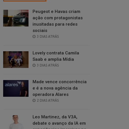
Peugeot e Havas criam
ação com protagonistas
inusitadas para redes
sociais
POSTED
3 DIAS ATRÁS
ON
Lovely contrata Camila
Saab e amplia Mídia
POSTED
3 DIAS ATRÁS
ON
Made vence concorrência
e é a nova agência da
operadora Alares
POSTED
2 DIAS ATRÁS
ON
Leo Martinez, da V3A,
debate o avanço da IA em