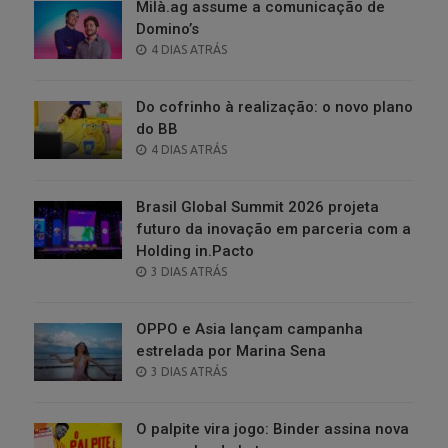
Milà.ag assume a comunicação de
Domino’s
POSTED
4 DIAS ATRÁS
ON
Do cofrinho à realização: o novo plano
do BB
POSTED
4 DIAS ATRÁS
ON
Brasil Global Summit 2026 projeta
futuro da inovação em parceria com a
Holding in.Pacto
POSTED
3 DIAS ATRÁS
ON
OPPO e Asia lançam campanha
estrelada por Marina Sena
POSTED
3 DIAS ATRÁS
ON
O palpite vira jogo: Binder assina nova