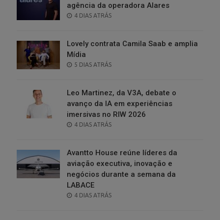
agência da operadora Alares
POSTED
4 DIAS ATRÁS
ON
Lovely contrata Camila Saab e amplia
Mídia
POSTED
5 DIAS ATRÁS
ON
Leo Martinez, da V3A, debate o
avanço da IA em experiências
imersivas no RIW 2026
POSTED
4 DIAS ATRÁS
ON
Avantto House reúne líderes da
aviação executiva, inovação e
negócios durante a semana da
LABACE
POSTED
4 DIAS ATRÁS
ON