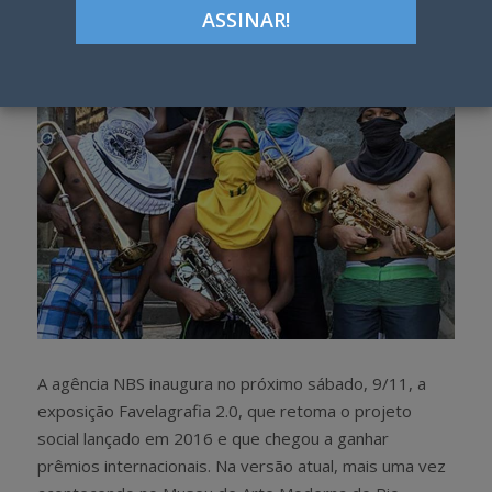
h
w
a
e
r
e
e
t
A agência NBS inaugura no próximo sábado, 9/11, a
exposição Favelagrafia 2.0, que retoma o projeto
social lançado em 2016 e que chegou a ganhar
prêmios internacionais. Na versão atual, mais uma vez