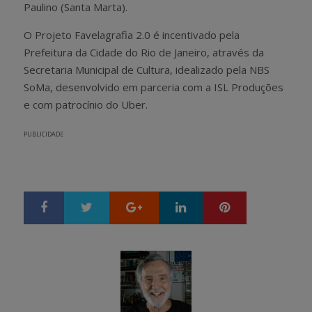
Paulino (Santa Marta).
O Projeto Favelagrafia 2.0 é incentivado pela
Prefeitura da Cidade do Rio de Janeiro, através da
Secretaria Municipal de Cultura, idealizado pela NBS
SoMa, desenvolvido em parceria com a ISL Produções
e com patrocínio do Uber.
PUBLICIDADE
Google+
LinkedIn
Pinterest
S
T
h
w
a
e
r
e
e
t