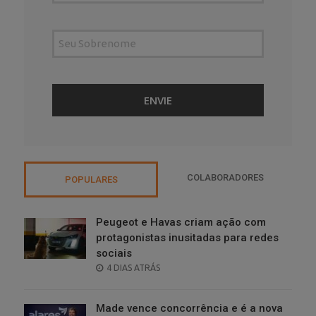
COLABORADORES
POPULARES
Peugeot e Havas criam ação com
protagonistas inusitadas para redes
sociais
POSTED
4 DIAS ATRÁS
ON
Made vence concorrência e é a nova