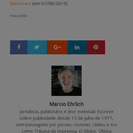
Bolsonaro
(em 07/08/2019)
PUBLICIDADE
Google+
LinkedIn
Pinterest
S
T
h
w
a
e
r
e
e
t
Marcio Ehrlich
Jornalista, publicitário e ator eventual. Escreve
sobre publicidade desde 15 de julho de 1977,
com passagens por jornais, revistas, rádios e tvs
como Tribuna da Imprensa, O Globo, Última