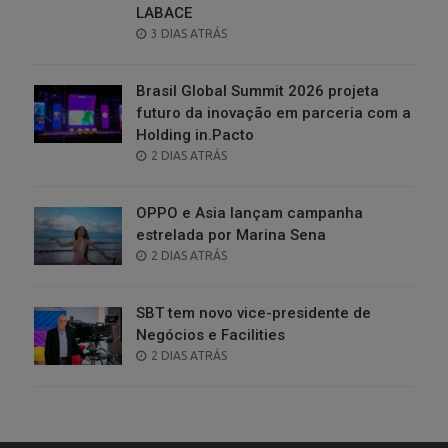
LABACE
POSTED
3 DIAS ATRÁS
ON
Brasil Global Summit 2026 projeta
futuro da inovação em parceria com a
Holding in.Pacto
POSTED
2 DIAS ATRÁS
ON
OPPO e Asia lançam campanha
estrelada por Marina Sena
POSTED
2 DIAS ATRÁS
ON
SBT tem novo vice-presidente de
Negócios e Facilities
POSTED
2 DIAS ATRÁS
ON