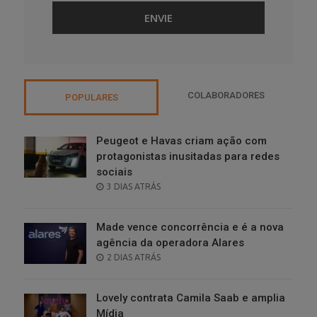
COLABORADORES
POPULARES
Peugeot e Havas criam ação com
protagonistas inusitadas para redes
sociais
POSTED
3 DIAS ATRÁS
ON
Made vence concorrência e é a nova
agência da operadora Alares
POSTED
2 DIAS ATRÁS
ON
Lovely contrata Camila Saab e amplia
Mídia