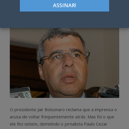
Google+
LinkedIn
Pinterest
S
T
h
w
a
e
r
e
e
t
O presidente Jair Bolsonaro reclama que a imprensa o
acusa de voltar frequentemente atrás. Mas foi o que
ele fez ontem, demitindo o jornalista Paulo Cezar