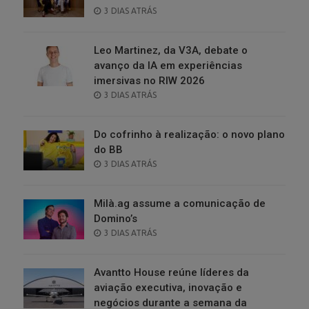
POSTED
3 DIAS ATRÁS
ON
Leo Martinez, da V3A, debate o
avanço da IA em experiências
imersivas no RIW 2026
POSTED
3 DIAS ATRÁS
ON
Do cofrinho à realização: o novo plano
do BB
POSTED
3 DIAS ATRÁS
ON
Milà.ag assume a comunicação de
Domino’s
POSTED
3 DIAS ATRÁS
ON
Avantto House reúne líderes da
aviação executiva, inovação e
negócios durante a semana da