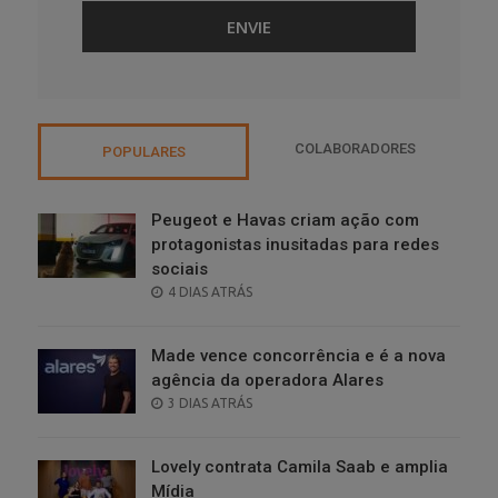
COLABORADORES
POPULARES
Peugeot e Havas criam ação com
protagonistas inusitadas para redes
sociais
POSTED
4 DIAS ATRÁS
ON
Made vence concorrência e é a nova
agência da operadora Alares
POSTED
3 DIAS ATRÁS
ON
Lovely contrata Camila Saab e amplia
Mídia