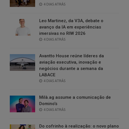
POSTED
4 DIAS ATRÁS
ON
Leo Martinez, da V3A, debate o
avanço da IA em experiências
imersivas no RIW 2026
POSTED
4 DIAS ATRÁS
ON
Avantto House reúne líderes da
aviação executiva, inovação e
negócios durante a semana da
LABACE
POSTED
4 DIAS ATRÁS
ON
Milà.ag assume a comunicação de
Domino’s
POSTED
4 DIAS ATRÁS
ON
Do cofrinho à realização: o novo plano