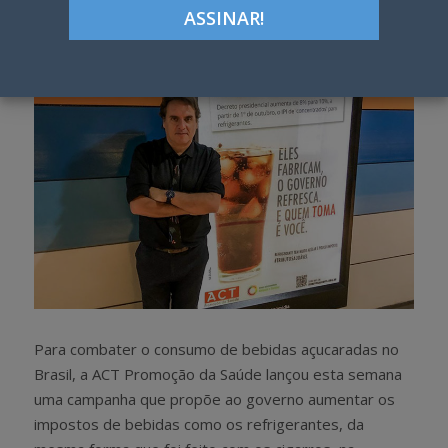
h
w
a
e
r
e
e
t
Para combater o consumo de bebidas açucaradas no
Brasil, a ACT Promoção da Saúde lançou esta semana
uma campanha que propõe ao governo aumentar os
impostos de bebidas como os refrigerantes, da