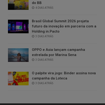
do BB
POSTED
4 DIAS ATRÁS
ON
Brasil Global Summit 2026 projeta
futuro da inovação em parceria com a
Holding in.Pacto
POSTED
3 DIAS ATRÁS
ON
OPPO e Asia lançam campanha
estrelada por Marina Sena
POSTED
3 DIAS ATRÁS
ON
O palpite vira jogo: Binder assina nova
campanha da Loteca
POSTED
3 DIAS ATRÁS
ON