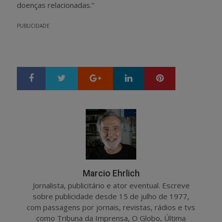
doenças relacionadas.”
PUBLICIDADE
Google+
LinkedIn
Pinterest
S
T
h
w
a
e
r
e
e
t
Marcio Ehrlich
Jornalista, publicitário e ator eventual. Escreve
sobre publicidade desde 15 de julho de 1977,
com passagens por jornais, revistas, rádios e tvs
como Tribuna da Imprensa, O Globo, Última