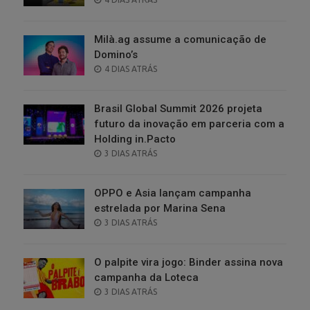
ON
Milà.ag assume a comunicação de
Domino’s
POSTED
4 DIAS ATRÁS
ON
Brasil Global Summit 2026 projeta
futuro da inovação em parceria com a
Holding in.Pacto
POSTED
3 DIAS ATRÁS
ON
OPPO e Asia lançam campanha
estrelada por Marina Sena
POSTED
3 DIAS ATRÁS
ON
O palpite vira jogo: Binder assina nova
campanha da Loteca
POSTED
3 DIAS ATRÁS
ON