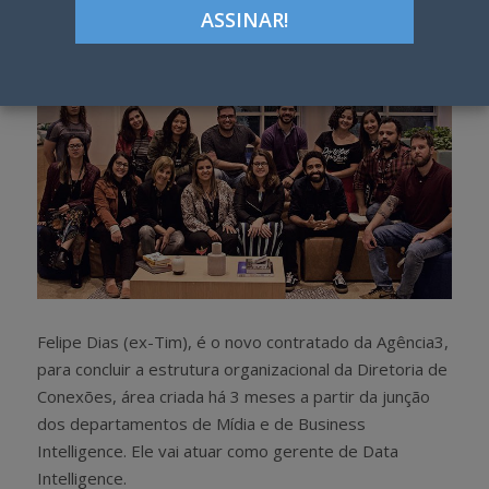
h
w
a
e
r
e
e
t
Felipe Dias (ex-Tim), é o novo contratado da Agência3,
para concluir a estrutura organizacional da Diretoria de
Conexões, área criada há 3 meses a partir da junção
dos departamentos de Mídia e de Business
Intelligence. Ele vai atuar como gerente de Data
Intelligence.