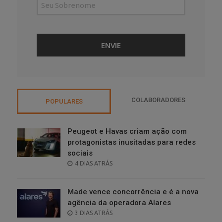
COLABORADORES
POPULARES
Peugeot e Havas criam ação com
protagonistas inusitadas para redes
sociais
POSTED
4 DIAS ATRÁS
ON
Made vence concorrência e é a nova
agência da operadora Alares
POSTED
3 DIAS ATRÁS