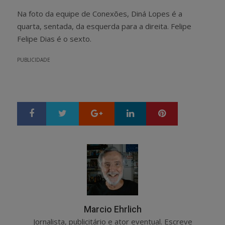
Na foto da equipe de Conexões, Diná Lopes é a
quarta, sentada, da esquerda para a direita. Felipe
Felipe Dias é o sexto.
PUBLICIDADE
Google+
LinkedIn
Pinterest
S
T
h
w
a
e
r
e
e
t
Marcio Ehrlich
Jornalista, publicitário e ator eventual. Escreve