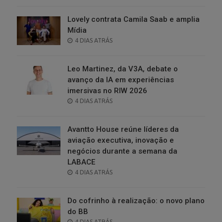
ON
Lovely contrata Camila Saab e amplia
Mídia
POSTED
4 DIAS ATRÁS
ON
Leo Martinez, da V3A, debate o
avanço da IA em experiências
imersivas no RIW 2026
POSTED
4 DIAS ATRÁS
ON
Avantto House reúne líderes da
aviação executiva, inovação e
negócios durante a semana da
LABACE
POSTED
4 DIAS ATRÁS
ON
Do cofrinho à realização: o novo plano
do BB
POSTED
4 DIAS ATRÁS