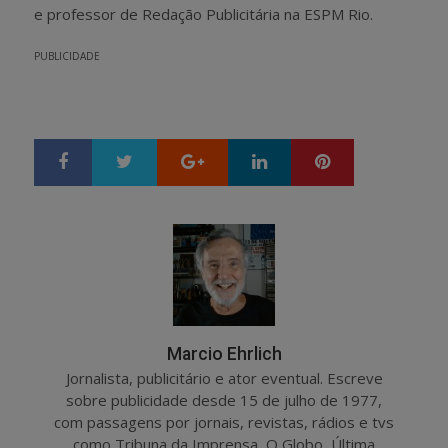
e professor de Redação Publicitária na ESPM Rio.
PUBLICIDADE
Google+
LinkedIn
Pinterest
S
T
h
w
a
e
r
e
e
t
Marcio Ehrlich
Jornalista, publicitário e ator eventual. Escreve
sobre publicidade desde 15 de julho de 1977,
com passagens por jornais, revistas, rádios e tvs
como Tribuna da Imprensa, O Globo, Última