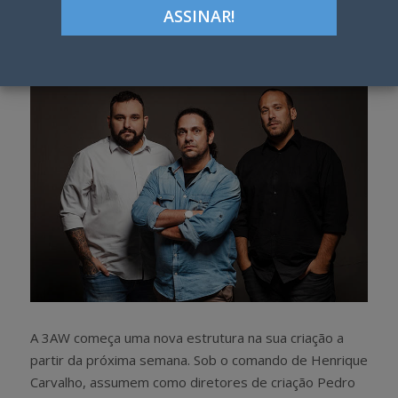
Google+
LinkedIn
Pinterest
S
T
h
w
a
e
r
e
e
t
A 3AW começa uma nova estrutura na sua criação a
partir da próxima semana. Sob o comando de Henrique
Carvalho, assumem como diretores de criação Pedro