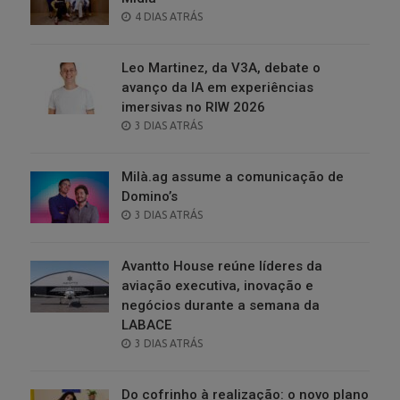
POSTED
4 DIAS ATRÁS
ON
Leo Martinez, da V3A, debate o
avanço da IA em experiências
imersivas no RIW 2026
POSTED
3 DIAS ATRÁS
ON
Milà.ag assume a comunicação de
Domino’s
POSTED
3 DIAS ATRÁS
ON
Avantto House reúne líderes da
aviação executiva, inovação e
negócios durante a semana da
LABACE
POSTED
3 DIAS ATRÁS
ON
Do cofrinho à realização: o novo plano