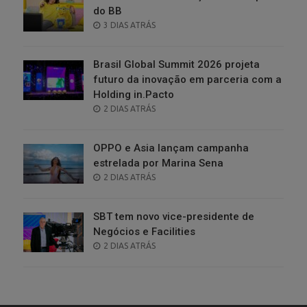
do BB
POSTED
3 DIAS ATRÁS
ON
Brasil Global Summit 2026 projeta
futuro da inovação em parceria com a
Holding in.Pacto
POSTED
2 DIAS ATRÁS
ON
OPPO e Asia lançam campanha
estrelada por Marina Sena
POSTED
2 DIAS ATRÁS
ON
SBT tem novo vice-presidente de
Negócios e Facilities
POSTED
2 DIAS ATRÁS
ON