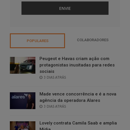
COLABORADORES
POPULARES
Peugeot e Havas criam ação com
protagonistas inusitadas para redes
sociais
POSTED
3 DIAS ATRÁS
ON
Made vence concorrência e é a nova
agência da operadora Alares
POSTED
3 DIAS ATRÁS
ON
Lovely contrata Camila Saab e amplia
Mídia