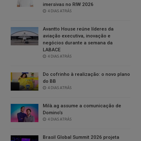
imersivas no RIW 2026
POSTED
4 DIAS ATRÁS
ON
Avantto House reúne líderes da
aviação executiva, inovação e
negócios durante a semana da
LABACE
POSTED
4 DIAS ATRÁS
ON
Do cofrinho à realização: o novo plano
do BB
POSTED
4 DIAS ATRÁS
ON
Milà.ag assume a comunicação de
Domino’s
POSTED
4 DIAS ATRÁS
ON
Brasil Global Summit 2026 projeta