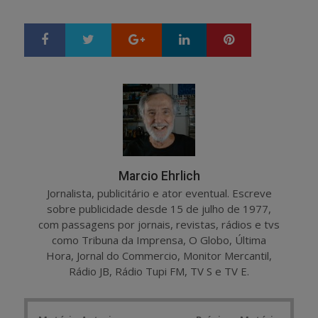
Google+
LinkedIn
Pinterest
S
T
h
w
a
e
r
e
e
t
Marcio Ehrlich
Jornalista, publicitário e ator eventual. Escreve
sobre publicidade desde 15 de julho de 1977,
com passagens por jornais, revistas, rádios e tvs
como Tribuna da Imprensa, O Globo, Última
Hora, Jornal do Commercio, Monitor Mercantil,
Rádio JB, Rádio Tupi FM, TV S e TV E.
Post