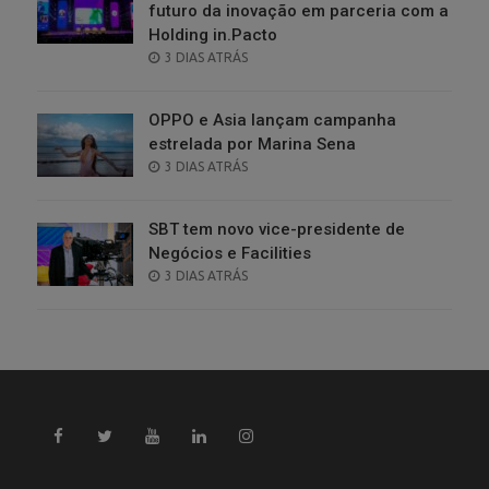
futuro da inovação em parceria com a
Holding in.Pacto
POSTED
3 DIAS ATRÁS
ON
OPPO e Asia lançam campanha
estrelada por Marina Sena
POSTED
3 DIAS ATRÁS
ON
SBT tem novo vice-presidente de
Negócios e Facilities
POSTED
3 DIAS ATRÁS
ON