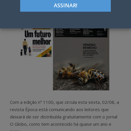
h
w
a
e
r
e
e
t
Com a edição nº 1100, que circula esta sexta, 02/08, a
revista Época está comunicando aos leitores que
deixará de ser distribuída gratuitamente com o jornal
O Globo, como tem acontecido há quase um ano e