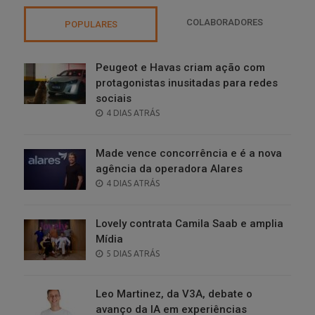
COLABORADORES
POPULARES
Peugeot e Havas criam ação com
protagonistas inusitadas para redes
sociais
POSTED
4 DIAS ATRÁS
ON
Made vence concorrência e é a nova
agência da operadora Alares
POSTED
4 DIAS ATRÁS
ON
Lovely contrata Camila Saab e amplia
Mídia
POSTED
5 DIAS ATRÁS
ON
Leo Martinez, da V3A, debate o
avanço da IA em experiências