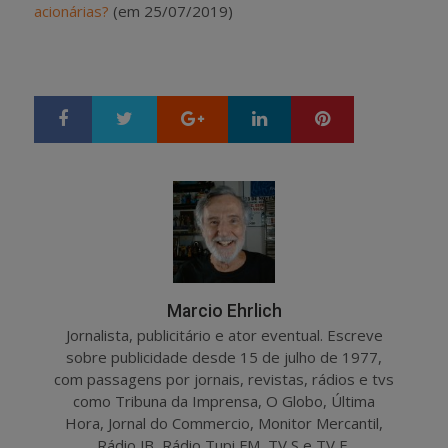
acionárias?
(em 25/07/2019)
Google+
LinkedIn
Pinterest
S
T
h
w
a
e
r
e
e
t
Marcio Ehrlich
Jornalista, publicitário e ator eventual. Escreve
sobre publicidade desde 15 de julho de 1977,
com passagens por jornais, revistas, rádios e tvs
como Tribuna da Imprensa, O Globo, Última
Hora, Jornal do Commercio, Monitor Mercantil,
Rádio JB, Rádio Tupi FM, TV S e TV E.