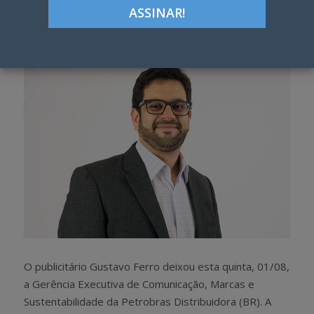
Google+
LinkedIn
Pinterest
S
T
h
w
a
e
r
e
e
t
O publicitário Gustavo Ferro deixou esta quinta, 01/08,
a Gerência Executiva de Comunicação, Marcas e
Sustentabilidade da Petrobras Distribuidora (BR). A