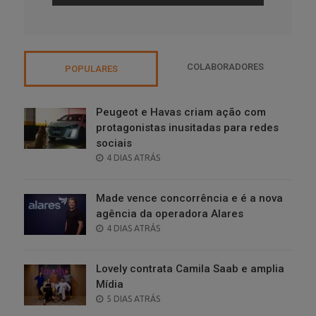
COLABORADORES
POPULARES
Peugeot e Havas criam ação com
protagonistas inusitadas para redes
sociais
POSTED
4 DIAS ATRÁS
ON
Made vence concorrência e é a nova
agência da operadora Alares
POSTED
4 DIAS ATRÁS
ON
Lovely contrata Camila Saab e amplia
Mídia
POSTED
5 DIAS ATRÁS
ON