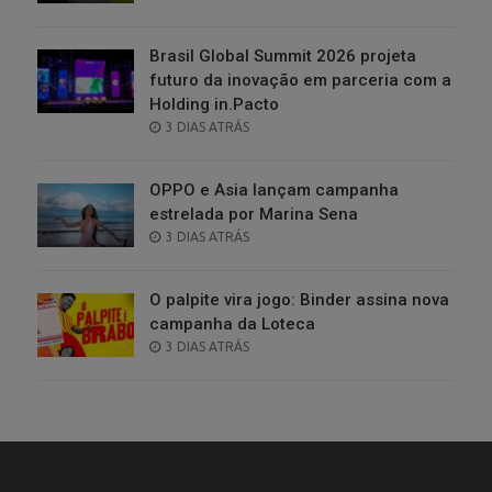
ON
Brasil Global Summit 2026 projeta
futuro da inovação em parceria com a
Holding in.Pacto
POSTED
3 DIAS ATRÁS
ON
OPPO e Asia lançam campanha
estrelada por Marina Sena
POSTED
3 DIAS ATRÁS
ON
O palpite vira jogo: Binder assina nova
campanha da Loteca
POSTED
3 DIAS ATRÁS
ON