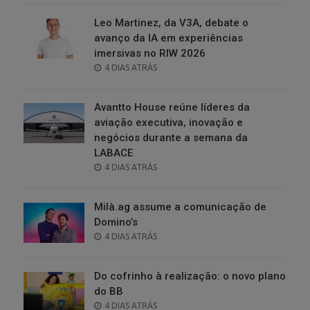
Leo Martinez, da V3A, debate o
avanço da IA em experiências
imersivas no RIW 2026
POSTED
4 DIAS ATRÁS
ON
Avantto House reúne líderes da
aviação executiva, inovação e
negócios durante a semana da
LABACE
POSTED
4 DIAS ATRÁS
ON
Milà.ag assume a comunicação de
Domino’s
POSTED
4 DIAS ATRÁS
ON
Do cofrinho à realização: o novo plano
do BB
POSTED
4 DIAS ATRÁS