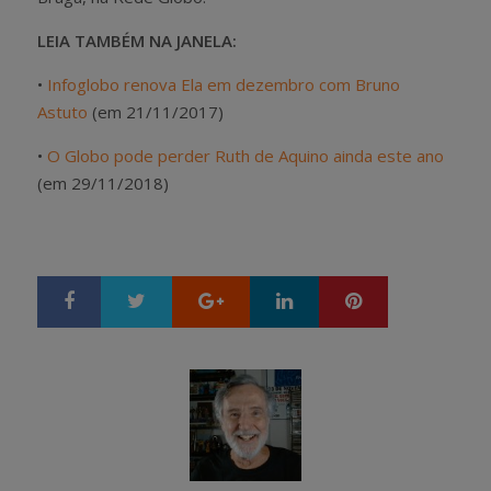
LEIA TAMBÉM NA JANELA:
•
Infoglobo renova Ela em dezembro com Bruno
Astuto
(em 21/11/2017)
•
O Globo pode perder Ruth de Aquino ainda este ano
(em 29/11/2018)
Google+
LinkedIn
Pinterest
S
T
h
w
a
e
r
e
e
t