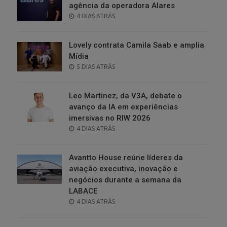
agência da operadora Alares
POSTED
4 DIAS ATRÁS
ON
Lovely contrata Camila Saab e amplia
Mídia
POSTED
5 DIAS ATRÁS
ON
Leo Martinez, da V3A, debate o
avanço da IA em experiências
imersivas no RIW 2026
POSTED
4 DIAS ATRÁS
ON
Avantto House reúne líderes da
aviação executiva, inovação e
negócios durante a semana da
LABACE
POSTED
4 DIAS ATRÁS
ON