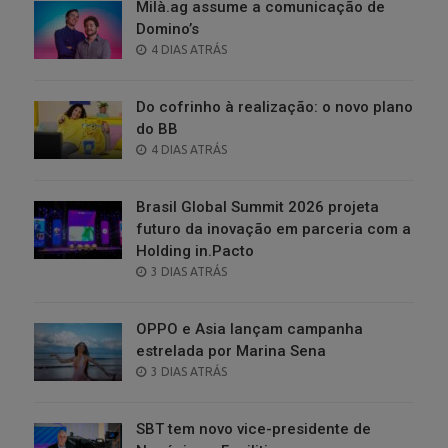
Milà.ag assume a comunicação de
Domino’s
POSTED
4 DIAS ATRÁS
ON
Do cofrinho à realização: o novo plano
do BB
POSTED
4 DIAS ATRÁS
ON
Brasil Global Summit 2026 projeta
futuro da inovação em parceria com a
Holding in.Pacto
POSTED
3 DIAS ATRÁS
ON
OPPO e Asia lançam campanha
estrelada por Marina Sena
POSTED
3 DIAS ATRÁS
ON
SBT tem novo vice-presidente de