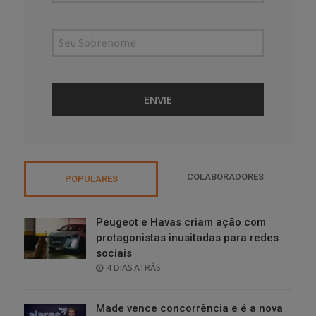
COLABORADORES
POPULARES
Peugeot e Havas criam ação com
protagonistas inusitadas para redes
sociais
POSTED
4 DIAS ATRÁS
ON
Made vence concorrência e é a nova