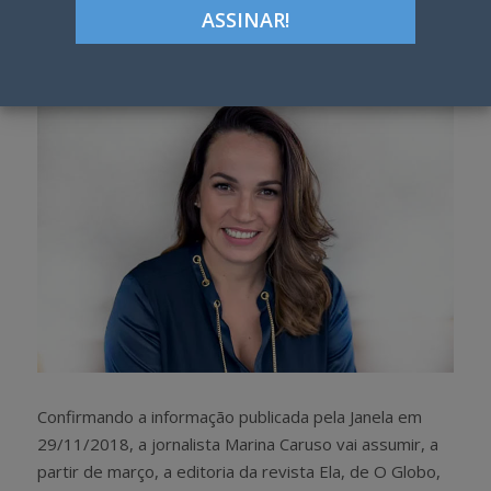
Google+
LinkedIn
Pinterest
S
T
h
w
a
e
r
e
e
t
Confirmando a informação publicada pela Janela em
29/11/2018, a jornalista Marina Caruso vai assumir, a
partir de março, a editoria da revista Ela, de O Globo,