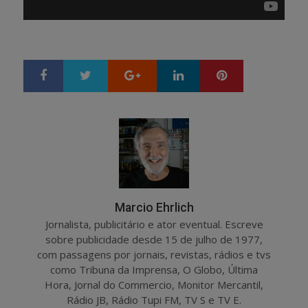
Google+
LinkedIn
Pinterest
S
T
h
w
a
e
r
e
e
t
Marcio Ehrlich
Jornalista, publicitário e ator eventual. Escreve
sobre publicidade desde 15 de julho de 1977,
com passagens por jornais, revistas, rádios e tvs
como Tribuna da Imprensa, O Globo, Última
Hora, Jornal do Commercio, Monitor Mercantil,
Rádio JB, Rádio Tupi FM, TV S e TV E.