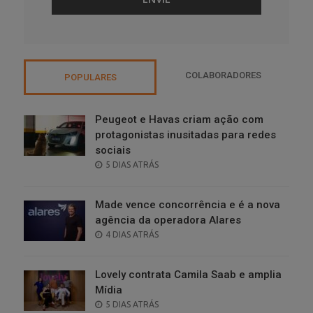
COLABORADORES
POPULARES
Peugeot e Havas criam ação com
protagonistas inusitadas para redes
sociais
POSTED
5 DIAS ATRÁS
ON
Made vence concorrência e é a nova
agência da operadora Alares
POSTED
4 DIAS ATRÁS
ON
Lovely contrata Camila Saab e amplia
Mídia
POSTED
5 DIAS ATRÁS