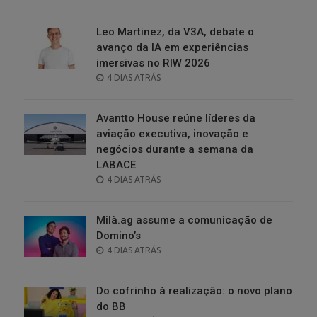
ON
Leo Martinez, da V3A, debate o
avanço da IA em experiências
imersivas no RIW 2026
POSTED
4 DIAS ATRÁS
ON
Avantto House reúne líderes da
aviação executiva, inovação e
negócios durante a semana da
LABACE
POSTED
4 DIAS ATRÁS
ON
Milà.ag assume a comunicação de
Domino’s
POSTED
4 DIAS ATRÁS
ON
Do cofrinho à realização: o novo plano
do BB