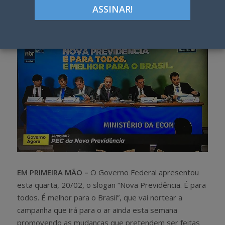
Google+
LinkedIn
Pinterest
S
T
h
w
a
e
r
e
e
t
EM PRIMEIRA MÃO –
O Governo Federal apresentou
esta quarta, 20/02, o slogan “Nova Previdência. É para
todos. É melhor para o Brasil”, que vai nortear a
campanha que irá para o ar ainda esta semana
promovendo as mudanças que pretendem ser feitas