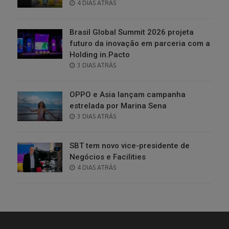
POSTED
4 DIAS ATRÁS
ON
Brasil Global Summit 2026 projeta
futuro da inovação em parceria com a
Holding in.Pacto
POSTED
3 DIAS ATRÁS
ON
OPPO e Asia lançam campanha
estrelada por Marina Sena
POSTED
3 DIAS ATRÁS
ON
SBT tem novo vice-presidente de
Negócios e Facilities
POSTED
4 DIAS ATRÁS
ON