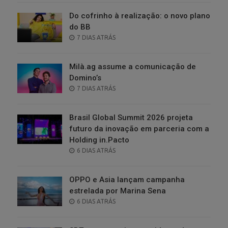
Do cofrinho à realização: o novo plano
do BB
POSTED
7 DIAS ATRÁS
ON
Milà.ag assume a comunicação de
Domino’s
POSTED
7 DIAS ATRÁS
ON
Brasil Global Summit 2026 projeta
futuro da inovação em parceria com a
Holding in.Pacto
POSTED
6 DIAS ATRÁS
ON
OPPO e Asia lançam campanha
estrelada por Marina Sena
POSTED
6 DIAS ATRÁS
ON