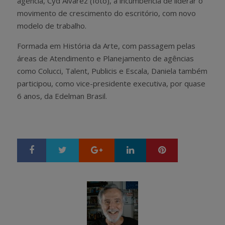
agência, Cyd Alvarez (foto), a incumbência de liderar o
movimento de crescimento do escritório, com novo
modelo de trabalho.
Formada em História da Arte, com passagem pelas
áreas de Atendimento e Planejamento de agências
como Colucci, Talent, Publicis e Escala, Daniela também
participou, como vice-presidente executiva, por quase
6 anos, da Edelman Brasil.
Google+
LinkedIn
Pinterest
S
T
h
w
a
e
r
e
e
t