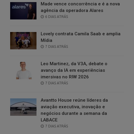
Made vence concorrência e é a nova
agência da operadora Alares
POSTED
6 DIAS ATRÁS
ON
Lovely contrata Camila Saab e amplia
Mídia
POSTED
7 DIAS ATRÁS
ON
Leo Martinez, da V3A, debate o
avanço da IA em experiências
imersivas no RIW 2026
POSTED
7 DIAS ATRÁS
ON
Avantto House reúne líderes da
aviação executiva, inovação e
negócios durante a semana da
LABACE
POSTED
7 DIAS ATRÁS
ON