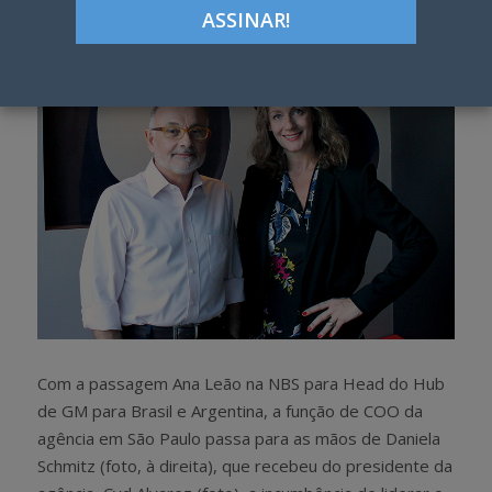
h
w
a
e
r
e
e
t
Com a passagem Ana Leão na NBS para Head do Hub
de GM para Brasil e Argentina, a função de COO da
agência em São Paulo passa para as mãos de Daniela
Schmitz (foto, à direita), que recebeu do presidente da