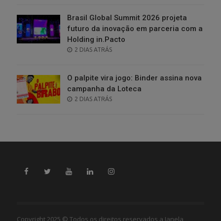
Brasil Global Summit 2026 projeta
futuro da inovação em parceria com a
Holding in.Pacto
POSTED
2 DIAS ATRÁS
ON
O palpite vira jogo: Binder assina nova
campanha da Loteca
POSTED
2 DIAS ATRÁS
ON
Copyright 2025 © Todos os direitos reservados a Janela