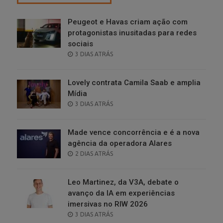
Peugeot e Havas criam ação com
protagonistas inusitadas para redes
sociais
POSTED
3 DIAS ATRÁS
ON
Lovely contrata Camila Saab e amplia
Mídia
POSTED
3 DIAS ATRÁS
ON
Made vence concorrência e é a nova
agência da operadora Alares
POSTED
2 DIAS ATRÁS
ON
Leo Martinez, da V3A, debate o
avanço da IA em experiências
imersivas no RIW 2026
POSTED
3 DIAS ATRÁS