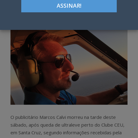
Google+
LinkedIn
Pinterest
S
T
h
w
a
e
r
e
e
t
O publicitário Marcos Calvi morreu na tarde deste
sábado, após queda de ultraleve perto do Clube CEU,
em Santa Cruz, segundo informações recebidas pela