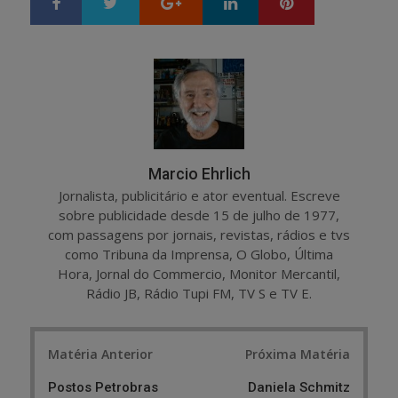
Google+
LinkedIn
Pinterest
S
T
h
w
a
e
r
e
e
t
Marcio Ehrlich
Jornalista, publicitário e ator eventual. Escreve
sobre publicidade desde 15 de julho de 1977,
com passagens por jornais, revistas, rádios e tvs
como Tribuna da Imprensa, O Globo, Última
Hora, Jornal do Commercio, Monitor Mercantil,
Rádio JB, Rádio Tupi FM, TV S e TV E.
Post
Matéria Anterior
Próxima Matéria
navigation
Postos Petrobras
Daniela Schmitz