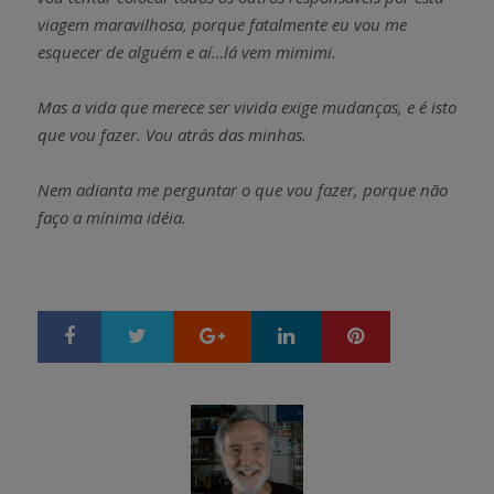
viagem maravilhosa, porque fatalmente eu vou me
esquecer de alguém e aí…lá vem mimimi.
Mas a vida que merece ser vivida exige mudanças, e é isto
que vou fazer. Vou atrás das minhas.
Nem adianta me perguntar o que vou fazer, porque não
faço a mínima idéia.
Google+
LinkedIn
Pinterest
S
T
h
w
a
e
r
e
e
t