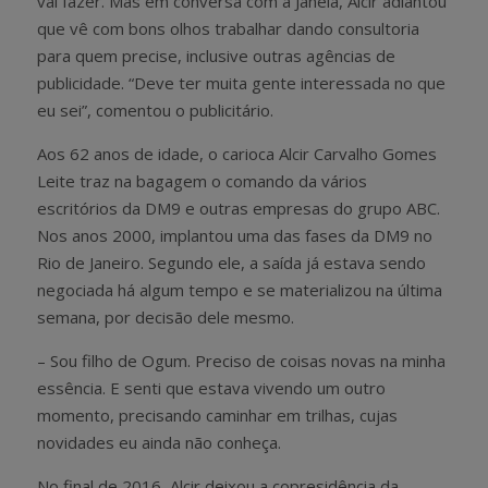
vai fazer. Mas em conversa com a Janela, Alcir adiantou
que vê com bons olhos trabalhar dando consultoria
para quem precise, inclusive outras agências de
publicidade. “Deve ter muita gente interessada no que
eu sei”, comentou o publicitário.
Aos 62 anos de idade, o carioca Alcir Carvalho Gomes
Leite traz na bagagem o comando da vários
escritórios da DM9 e outras empresas do grupo ABC.
Nos anos 2000, implantou uma das fases da DM9 no
Rio de Janeiro. Segundo ele, a saída já estava sendo
negociada há algum tempo e se materializou na última
semana, por decisão dele mesmo.
– Sou filho de Ogum. Preciso de coisas novas na minha
essência. E senti que estava vivendo um outro
momento, precisando caminhar em trilhas, cujas
novidades eu ainda não conheça.
No final de 2016, Alcir deixou a copresidência da