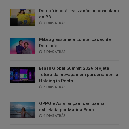
Do cofrinho à realização: o novo plano
do BB
POSTED
7 DIAS ATRÁS
ON
Milà.ag assume a comunicação de
Domino’s
POSTED
7 DIAS ATRÁS
ON
Brasil Global Summit 2026 projeta
futuro da inovação em parceria com a
Holding in.Pacto
POSTED
6 DIAS ATRÁS
ON
OPPO e Asia lançam campanha
estrelada por Marina Sena
POSTED
6 DIAS ATRÁS
ON