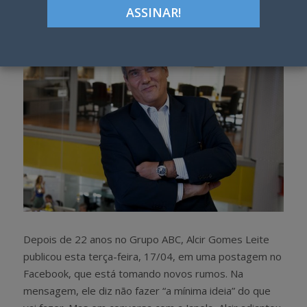
h
w
a
e
r
e
e
t
Depois de 22 anos no Grupo ABC, Alcir Gomes Leite
publicou esta terça-feira, 17/04, em uma postagem no
Facebook, que está tomando novos rumos. Na
mensagem, ele diz não fazer “a mínima ideia” do que