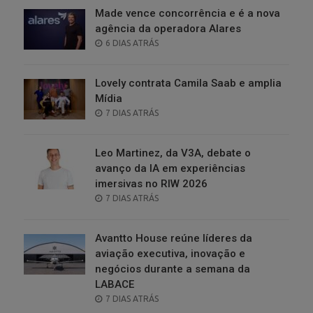
Made vence concorrência e é a nova
agência da operadora Alares
POSTED
6 DIAS ATRÁS
ON
Lovely contrata Camila Saab e amplia
Mídia
POSTED
7 DIAS ATRÁS
ON
Leo Martinez, da V3A, debate o
avanço da IA em experiências
imersivas no RIW 2026
POSTED
7 DIAS ATRÁS
ON
Avantto House reúne líderes da
aviação executiva, inovação e
negócios durante a semana da
LABACE
POSTED
7 DIAS ATRÁS
ON