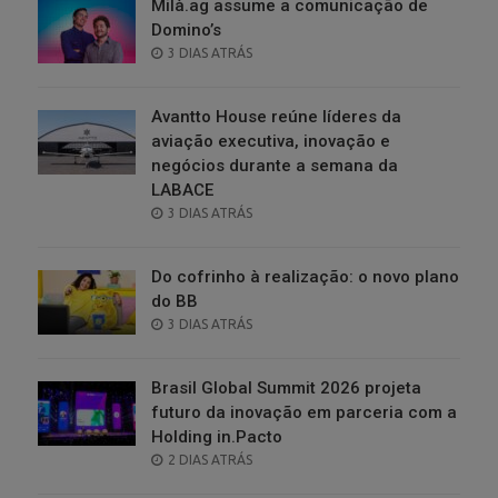
Milà.ag assume a comunicação de
Domino’s
POSTED
3 DIAS ATRÁS
ON
Avantto House reúne líderes da
aviação executiva, inovação e
negócios durante a semana da
LABACE
POSTED
3 DIAS ATRÁS
ON
Do cofrinho à realização: o novo plano
do BB
POSTED
3 DIAS ATRÁS
ON
Brasil Global Summit 2026 projeta
futuro da inovação em parceria com a
Holding in.Pacto
POSTED
2 DIAS ATRÁS
ON