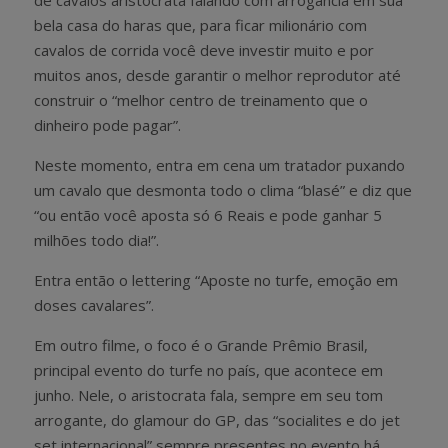
de cavalos aristocrata falando com arrogância em sua
bela casa do haras que, para ficar milionário com
cavalos de corrida você deve investir muito e por
muitos anos, desde garantir o melhor reprodutor até
construir o “melhor centro de treinamento que o
dinheiro pode pagar”.
Neste momento, entra em cena um tratador puxando
um cavalo que desmonta todo o clima “blasé” e diz que
“ou então você aposta só 6 Reais e pode ganhar 5
milhões todo dia!”.
Entra então o lettering “Aposte no turfe, emoção em
doses cavalares”.
Em outro filme, o foco é o Grande Prêmio Brasil,
principal evento do turfe no país, que acontece em
junho. Nele, o aristocrata fala, sempre em seu tom
arrogante, do glamour do GP, das “socialites e do jet
set internacional” sempre presentes no evento há