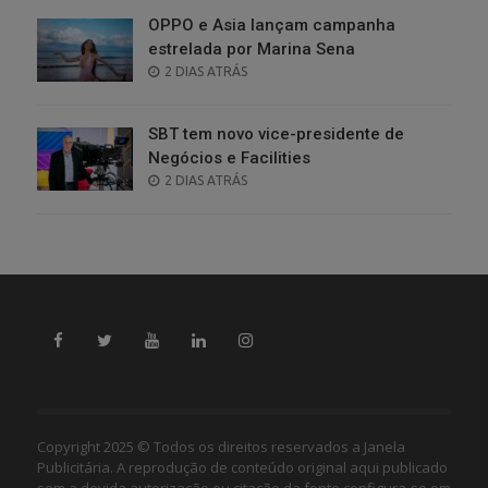
OPPO e Asia lançam campanha
estrelada por Marina Sena
POSTED
2 DIAS ATRÁS
ON
SBT tem novo vice-presidente de
Negócios e Facilities
POSTED
2 DIAS ATRÁS
ON
Copyright 2025 © Todos os direitos reservados a Janela
Publicitária. A reprodução de conteúdo original aqui publicado
sem a devida autorização ou citação da fonte configura-se em