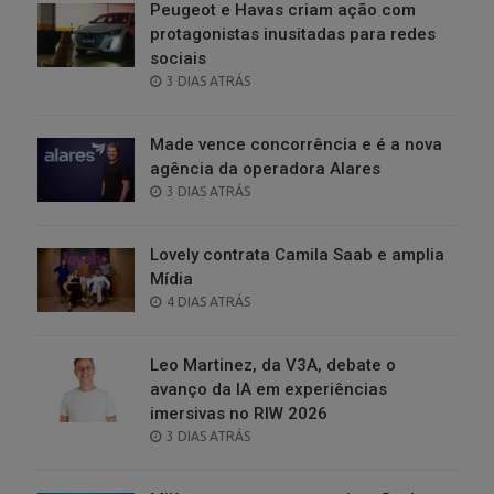
Peugeot e Havas criam ação com
protagonistas inusitadas para redes
sociais
POSTED
3 DIAS ATRÁS
ON
Made vence concorrência e é a nova
agência da operadora Alares
POSTED
3 DIAS ATRÁS
ON
Lovely contrata Camila Saab e amplia
Mídia
POSTED
4 DIAS ATRÁS
ON
Leo Martinez, da V3A, debate o
avanço da IA em experiências
imersivas no RIW 2026
POSTED
3 DIAS ATRÁS
ON