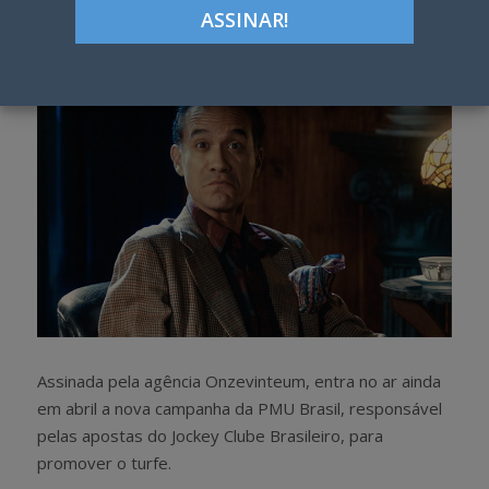
h
w
a
e
r
e
e
t
Assinada pela agência Onzevinteum, entra no ar ainda
em abril a nova campanha da PMU Brasil, responsável
pelas apostas do Jockey Clube Brasileiro, para
promover o turfe.