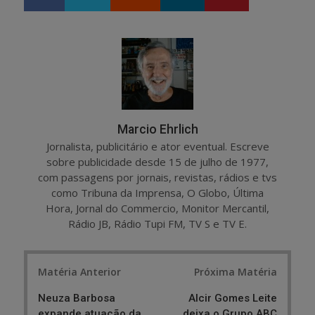
h
w
a
e
r
e
e
t
Marcio Ehrlich
Jornalista, publicitário e ator eventual. Escreve
sobre publicidade desde 15 de julho de 1977,
com passagens por jornais, revistas, rádios e tvs
como Tribuna da Imprensa, O Globo, Última
Hora, Jornal do Commercio, Monitor Mercantil,
Rádio JB, Rádio Tupi FM, TV S e TV E.
Post
Matéria Anterior
Próxima Matéria
navigation
Neuza Barbosa
Alcir Gomes Leite
expande atuação da
deixa o Grupo ABC