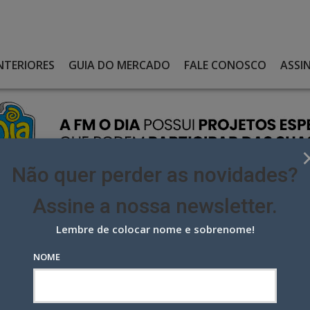
NTERIORES
GUIA DO MERCADO
FALE CONOSCO
ASSI
Não quer perder as novidades?
Assine a nossa newsletter.
Lembre de colocar nome e sobrenome!
DA DE TRÊS SÓCIOS
NOME
e três sócios