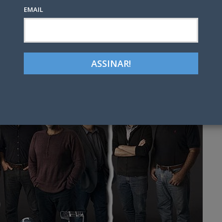
EMAIL
Google+
LinkedIn
Pinterest
tter