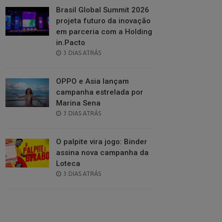
Brasil Global Summit 2026
projeta futuro da inovação
em parceria com a Holding
in.Pacto
POSTED
3 DIAS ATRÁS
ON
OPPO e Asia lançam
campanha estrelada por
Marina Sena
POSTED
3 DIAS ATRÁS
ON
O palpite vira jogo: Binder
assina nova campanha da
Loteca
POSTED
3 DIAS ATRÁS
ON