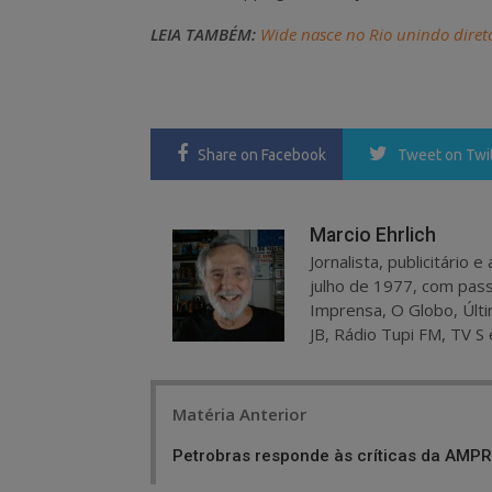
LEIA TAMBÉM:
Wide nasce no Rio unindo direto
Share
on Facebook
Tweet
on Twi
Marcio Ehrlich
Jornalista, publicitário
julho de 1977, com pass
Imprensa, O Globo, Últi
JB, Rádio Tupi FM, TV S 
Post
Matéria Anterior
navigation
Petrobras responde às críticas da AMP