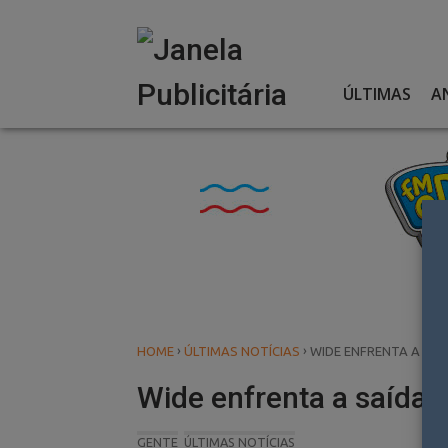
Skip
to
content
ÚLTIMAS
A
›
›
HOME
ÚLTIMAS NOTÍCIAS
WIDE ENFRENTA A SAÍ
Wide enfrenta a saída d
GENTE
ÚLTIMAS NOTÍCIAS