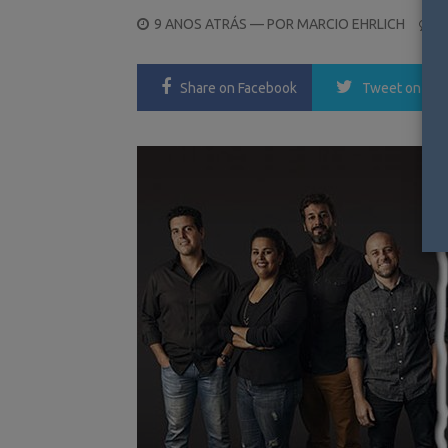
POSTED
9 ANOS ATRÁS
— POR
MARCIO EHRLICH
0
ON
Share
on Facebook
Tweet
on Twi