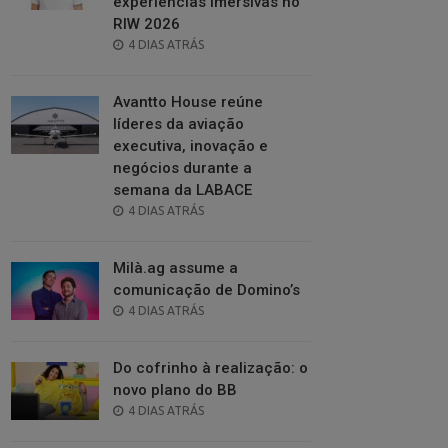
experiências imersivas no
RIW 2026
POSTED
4 DIAS ATRÁS
ON
Avantto House reúne
líderes da aviação
executiva, inovação e
negócios durante a
semana da LABACE
POSTED
4 DIAS ATRÁS
ON
Milà.ag assume a
comunicação de Domino’s
POSTED
4 DIAS ATRÁS
ON
Do cofrinho à realização: o
novo plano do BB
POSTED
4 DIAS ATRÁS
ON