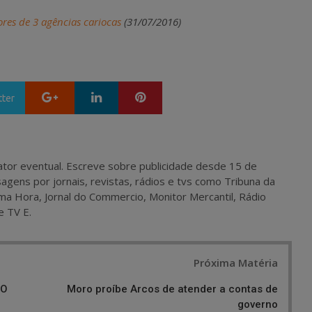
res de 3 agências cariocas
(31/07/2016)
Google+
LinkedIn
Pinterest
tter
 e ator eventual. Escreve sobre publicidade desde 15 de
agens por jornais, revistas, rádios e tvs como Tribuna da
ma Hora, Jornal do Commercio, Monitor Mercantil, Rádio
e TV E.
Próxima Matéria
RO
Moro proíbe Arcos de atender a contas de
governo