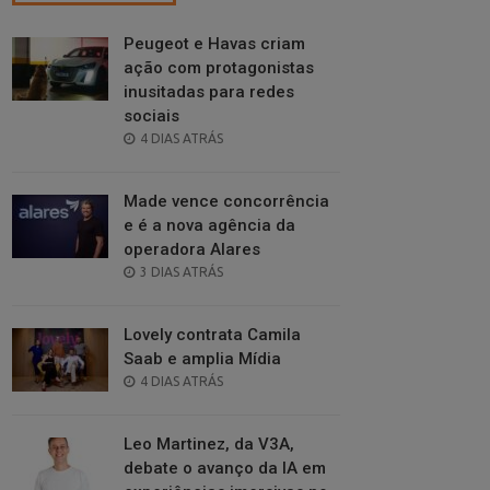
Peugeot e Havas criam
ação com protagonistas
inusitadas para redes
sociais
POSTED
4 DIAS ATRÁS
ON
Made vence concorrência
e é a nova agência da
operadora Alares
POSTED
3 DIAS ATRÁS
ON
Lovely contrata Camila
Saab e amplia Mídia
POSTED
4 DIAS ATRÁS
ON
Leo Martinez, da V3A,
debate o avanço da IA em