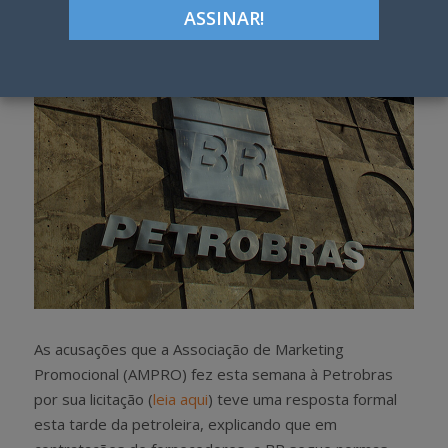
h
w
a
e
r
e
e
t
As acusações que a Associação de Marketing
Promocional (AMPRO) fez esta semana à Petrobras
por sua licitação (
leia aqui
) teve uma resposta formal
esta tarde da petroleira, explicando que em