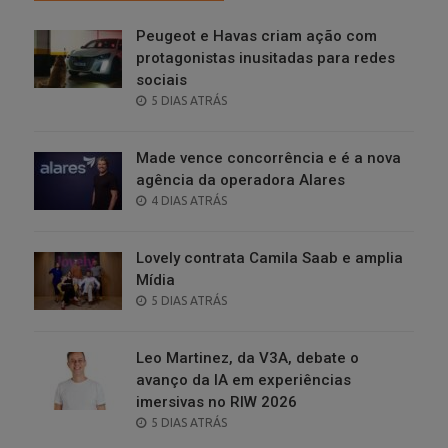
Peugeot e Havas criam ação com
protagonistas inusitadas para redes
sociais
POSTED
5 DIAS ATRÁS
ON
Made vence concorrência e é a nova
agência da operadora Alares
POSTED
4 DIAS ATRÁS
ON
Lovely contrata Camila Saab e amplia
Mídia
POSTED
5 DIAS ATRÁS
ON
Leo Martinez, da V3A, debate o
avanço da IA em experiências
imersivas no RIW 2026
POSTED
5 DIAS ATRÁS
ON