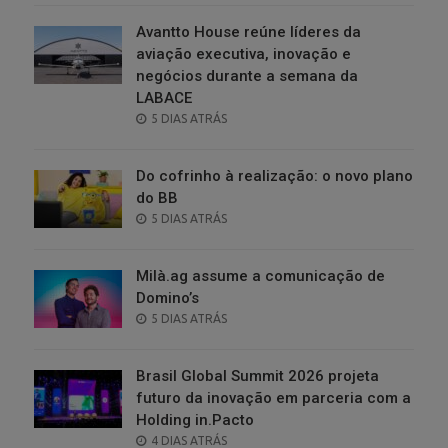
Avantto House reúne líderes da
aviação executiva, inovação e
negócios durante a semana da
LABACE
POSTED
5 DIAS ATRÁS
ON
Do cofrinho à realização: o novo plano
do BB
POSTED
5 DIAS ATRÁS
ON
Milà.ag assume a comunicação de
Domino’s
POSTED
5 DIAS ATRÁS
ON
Brasil Global Summit 2026 projeta
futuro da inovação em parceria com a
Holding in.Pacto
POSTED
4 DIAS ATRÁS