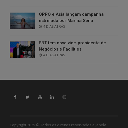
ON
OPPO e Asia lançam campanha
estrelada por Marina Sena
POSTED
4 DIAS ATRÁS
ON
SBT tem novo vice-presidente de
Negócios e Facilities
POSTED
4 DIAS ATRÁS
ON
Copyright 2025 © Todos os direitos reservados a Janela