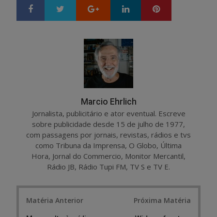
Google+
LinkedIn
Pinterest
S
T
h
w
a
e
r
e
e
t
Marcio Ehrlich
Jornalista, publicitário e ator eventual. Escreve
sobre publicidade desde 15 de julho de 1977,
com passagens por jornais, revistas, rádios e tvs
como Tribuna da Imprensa, O Globo, Última
Hora, Jornal do Commercio, Monitor Mercantil,
Rádio JB, Rádio Tupi FM, TV S e TV E.
Post
Matéria Anterior
Próxima Matéria
navigation