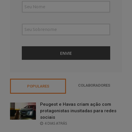
COLABORADORES
POPULARES
Peugeot e Havas criam ação com
protagonistas inusitadas para redes
sociais
POSTED
4 DIAS ATRÁS
ON