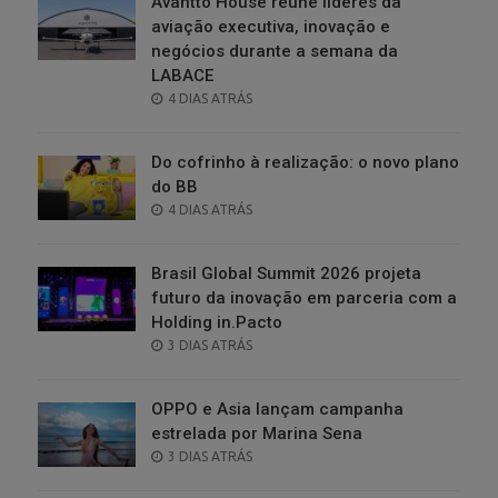
Avantto House reúne líderes da
aviação executiva, inovação e
negócios durante a semana da
LABACE
POSTED
4 DIAS ATRÁS
ON
Do cofrinho à realização: o novo plano
do BB
POSTED
4 DIAS ATRÁS
ON
Brasil Global Summit 2026 projeta
futuro da inovação em parceria com a
Holding in.Pacto
POSTED
3 DIAS ATRÁS
ON
OPPO e Asia lançam campanha
estrelada por Marina Sena
POSTED
3 DIAS ATRÁS
ON