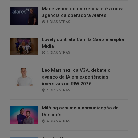
Made vence concorrência e é a nova
agência da operadora Alares
POSTED
3 DIAS ATRÁS
ON
Lovely contrata Camila Saab e amplia
Mídia
POSTED
4 DIAS ATRÁS
ON
Leo Martinez, da V3A, debate o
avanço da IA em experiências
imersivas no RIW 2026
POSTED
4 DIAS ATRÁS
ON
Milà.ag assume a comunicação de
Domino’s
POSTED
4 DIAS ATRÁS
ON