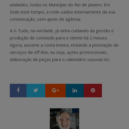
unidades, todas no Município do Rio de Janeiro. Em
todo este tempo, a rede cuidou internamente da sua
comunicação, sem apoio de agência.
A X-Tudo, na verdade, já vinha cuidando da gestão e
produção de conteúdo para o cliente há 2 meses.
Agora, assume a conta inteira, incluindo a prestação de
serviços de off-line, ou seja, ações promocionais,
elaboração de peças para o calendário sazonal etc.
Google+
LinkedIn
Pinterest
S
T
h
w
a
e
r
e
e
t