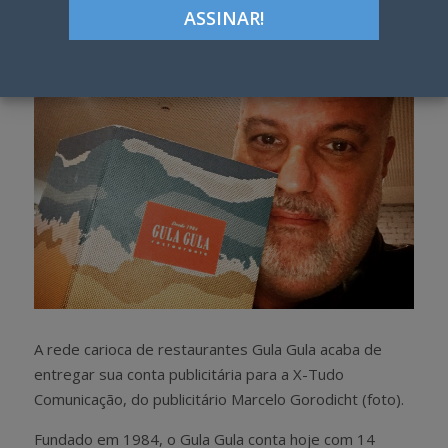
h
w
a
e
r
e
e
t
A rede carioca de restaurantes Gula Gula acaba de
entregar sua conta publicitária para a X-Tudo
Comunicação, do publicitário Marcelo Gorodicht (foto).
Fundado em 1984, o Gula Gula conta hoje com 14