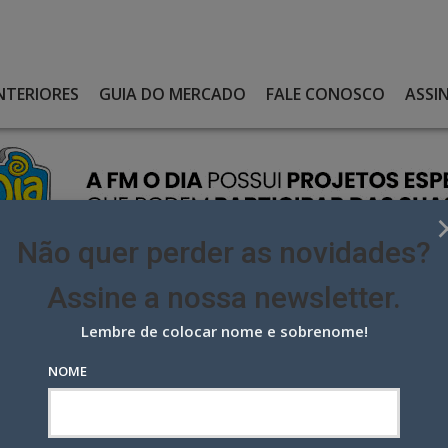
NTERIORES
GUIA DO MERCADO
FALE CONOSCO
ASSI
Não quer perder as novidades?
Assine a nossa newsletter.
Lembre de colocar nome e sobrenome!
 JOÃO BRANCO COMO NOVO PRESIDENTE NA ABA
NOME
oão Branco como novo