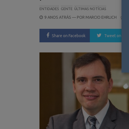
ENTIDADES
GENTE
ÚLTIMAS NOTÍCIAS
POSTED
9 ANOS ATRÁS
— POR
MARCIO EHRLICH
0
ON
Share
on Facebook
Tweet
on Twi