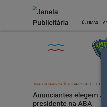
Skip
to
content
ÚLTIMAS
A
›
›
HOME
ÚLTIMAS NOTÍCIAS
ANUNCIANTES ELEGEM
Anunciantes elegem J
presidente na ABA