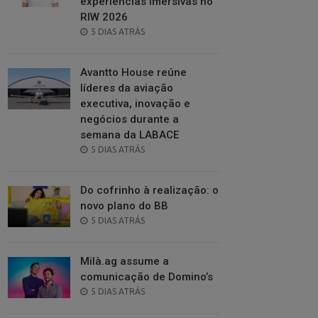
experiências imersivas no
RIW 2026
POSTED
5 DIAS ATRÁS
ON
Avantto House reúne
líderes da aviação
executiva, inovação e
negócios durante a
semana da LABACE
POSTED
5 DIAS ATRÁS
ON
Do cofrinho à realização: o
novo plano do BB
POSTED
5 DIAS ATRÁS
ON
Milà.ag assume a
comunicação de Domino’s
POSTED
5 DIAS ATRÁS
ON