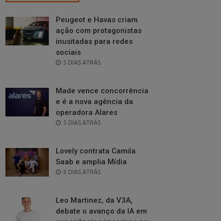
Peugeot e Havas criam
ação com protagonistas
inusitadas para redes
sociais
POSTED
5 DIAS ATRÁS
ON
Made vence concorrência
e é a nova agência da
operadora Alares
POSTED
5 DIAS ATRÁS
ON
Lovely contrata Camila
Saab e amplia Mídia
POSTED
6 DIAS ATRÁS
ON
Leo Martinez, da V3A,
debate o avanço da IA em