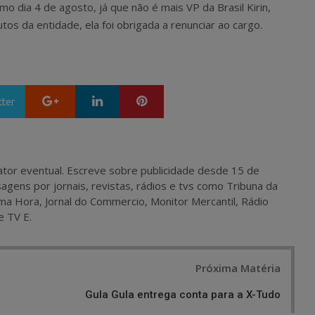
mo dia 4 de agosto, já que não é mais VP da Brasil Kirin,
tos da entidade, ela foi obrigada a renunciar ao cargo.
Google+
LinkedIn
Pinterest
tter
 e ator eventual. Escreve sobre publicidade desde 15 de
agens por jornais, revistas, rádios e tvs como Tribuna da
ma Hora, Jornal do Commercio, Monitor Mercantil, Rádio
e TV E.
Próxima Matéria
Gula Gula entrega conta para a X-Tudo