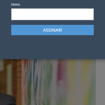
EMAIL
Google+
LinkedIn
Pinterest
tter