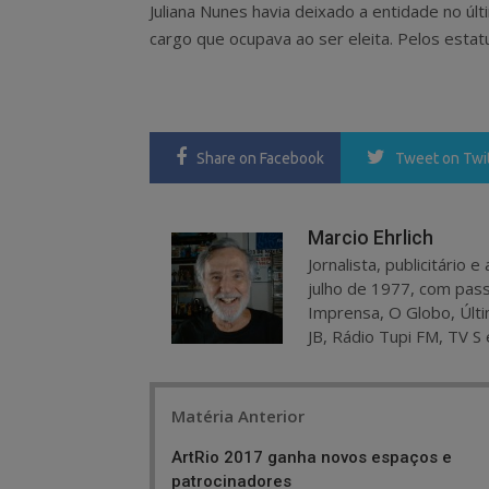
Juliana Nunes havia deixado a entidade no últi
cargo que ocupava ao ser eleita. Pelos estatu
Share
on Facebook
Tweet
on Twi
Marcio Ehrlich
Jornalista, publicitário
julho de 1977, com pass
Imprensa, O Globo, Últi
JB, Rádio Tupi FM, TV S 
Post
Matéria Anterior
navigation
ArtRio 2017 ganha novos espaços e
patrocinadores