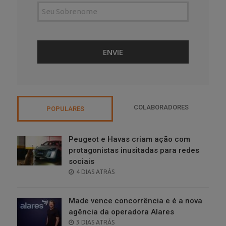
COLABORADORES
POPULARES
Peugeot e Havas criam ação com
protagonistas inusitadas para redes
sociais
POSTED
4 DIAS ATRÁS
ON
Made vence concorrência e é a nova
agência da operadora Alares
POSTED
3 DIAS ATRÁS