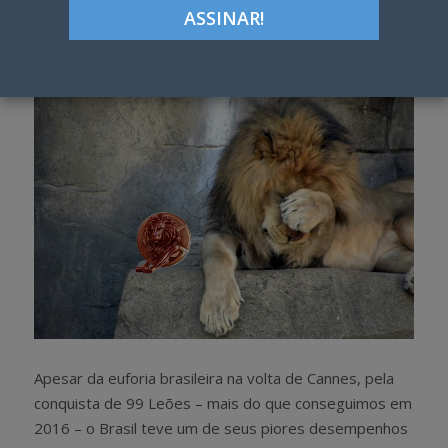
Google+
LinkedIn
Pinterest
S
T
h
w
a
e
r
e
e
t
Apesar da euforia brasileira na volta de Cannes, pela
conquista de 99 Leões – mais do que conseguimos em
2016 – o Brasil teve um de seus piores desempenhos