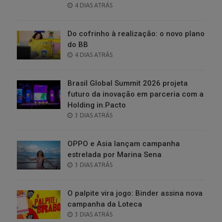
POSTED
4 DIAS ATRÁS
ON
Do cofrinho à realização: o novo plano
do BB
POSTED
4 DIAS ATRÁS
ON
Brasil Global Summit 2026 projeta
futuro da inovação em parceria com a
Holding in.Pacto
POSTED
3 DIAS ATRÁS
ON
OPPO e Asia lançam campanha
estrelada por Marina Sena
POSTED
3 DIAS ATRÁS
ON
O palpite vira jogo: Binder assina nova
campanha da Loteca
POSTED
3 DIAS ATRÁS