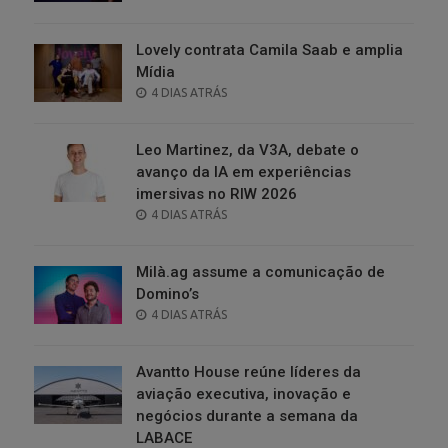
ON
Lovely contrata Camila Saab e amplia
Mídia
POSTED
4 DIAS ATRÁS
ON
Leo Martinez, da V3A, debate o
avanço da IA em experiências
imersivas no RIW 2026
POSTED
4 DIAS ATRÁS
ON
Milà.ag assume a comunicação de
Domino’s
POSTED
4 DIAS ATRÁS
ON
Avantto House reúne líderes da
aviação executiva, inovação e
negócios durante a semana da
LABACE