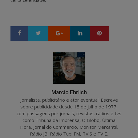
Google+
LinkedIn
Pinterest
S
T
h
w
a
e
r
e
e
t
Marcio Ehrlich
Jornalista, publicitário e ator eventual. Escreve
sobre publicidade desde 15 de julho de 1977,
com passagens por jornais, revistas, rádios e tvs
como Tribuna da Imprensa, O Globo, Última
Hora, Jornal do Commercio, Monitor Mercantil,
Rádio JB, Rádio Tupi FM, TV S e TV E.