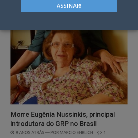
Categoria:
Saudades
Morre Eugênia Nussinkis, principal
introdutora do GRP no Brasil
POSTED
9 ANOS ATRÁS
— POR
MARCIO EHRLICH
1