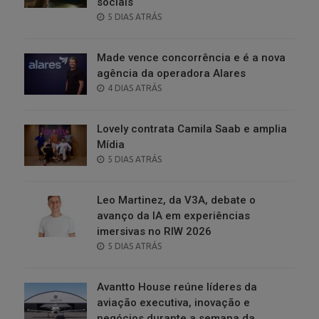
sociais
POSTED
5 DIAS ATRÁS
ON
Made vence concorrência e é a nova
agência da operadora Alares
POSTED
4 DIAS ATRÁS
ON
Lovely contrata Camila Saab e amplia
Mídia
POSTED
5 DIAS ATRÁS
ON
Leo Martinez, da V3A, debate o
avanço da IA em experiências
imersivas no RIW 2026
POSTED
5 DIAS ATRÁS
ON
Avantto House reúne líderes da
aviação executiva, inovação e
negócios durante a semana da