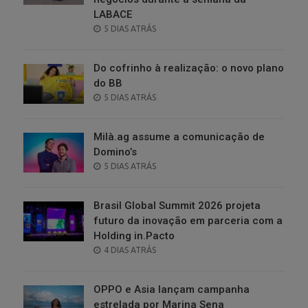
LABACE
POSTED
5 DIAS ATRÁS
ON
Do cofrinho à realização: o novo plano
do BB
POSTED
5 DIAS ATRÁS
ON
Milà.ag assume a comunicação de
Domino’s
POSTED
5 DIAS ATRÁS
ON
Brasil Global Summit 2026 projeta
futuro da inovação em parceria com a
Holding in.Pacto
POSTED
4 DIAS ATRÁS
ON
OPPO e Asia lançam campanha
estrelada por Marina Sena