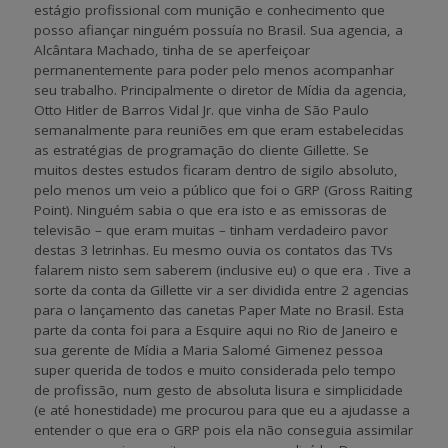
estágio profissional com munição e conhecimento que
posso afiançar ninguém possuía no Brasil. Sua agencia, a
Alcântara Machado, tinha de se aperfeiçoar
permanentemente para poder pelo menos acompanhar
seu trabalho. Principalmente o diretor de Mídia da agencia,
Otto Hitler de Barros Vidal Jr. que vinha de São Paulo
semanalmente para reuniões em que eram estabelecidas
as estratégias de programação do cliente Gillette. Se
muitos destes estudos ficaram dentro de sigilo absoluto,
pelo menos um veio a público que foi o GRP (Gross Raiting
Point). Ninguém sabia o que era isto e as emissoras de
televisão – que eram muitas – tinham verdadeiro pavor
destas 3 letrinhas. Eu mesmo ouvia os contatos das TVs
falarem nisto sem saberem (inclusive eu) o que era . Tive a
sorte da conta da Gillette vir a ser dividida entre 2 agencias
para o lançamento das canetas Paper Mate no Brasil. Esta
parte da conta foi para a Esquire aqui no Rio de Janeiro e
sua gerente de Mídia a Maria Salomé Gimenez pessoa
super querida de todos e muito considerada pelo tempo
de profissão, num gesto de absoluta lisura e simplicidade
(e até honestidade) me procurou para que eu a ajudasse a
entender o que era o GRP pois ela não conseguia assimilar