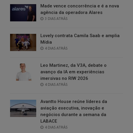
Made vence concorrência e é a nova
agência da operadora Alares
POSTED
3 DIAS ATRÁS
ON
Lovely contrata Camila Saab e amplia
Mídia
POSTED
4 DIAS ATRÁS
ON
Leo Martinez, da V3A, debate o
avanço da IA em experiências
imersivas no RIW 2026
POSTED
4 DIAS ATRÁS
ON
Avantto House reúne líderes da
aviação executiva, inovação e
negócios durante a semana da
LABACE
POSTED
4 DIAS ATRÁS
ON