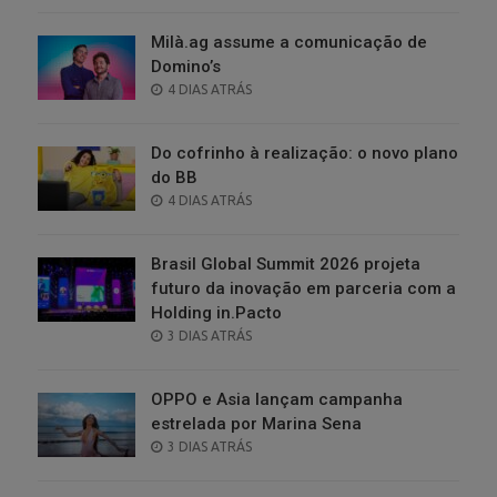
Milà.ag assume a comunicação de
Domino’s
POSTED
4 DIAS ATRÁS
ON
Do cofrinho à realização: o novo plano
do BB
POSTED
4 DIAS ATRÁS
ON
Brasil Global Summit 2026 projeta
futuro da inovação em parceria com a
Holding in.Pacto
POSTED
3 DIAS ATRÁS
ON
OPPO e Asia lançam campanha
estrelada por Marina Sena
POSTED
3 DIAS ATRÁS
ON