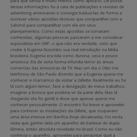
para que servia e muito menos como aplicá-lo. De posse
destas informações fui à cata de publicações e revistas de
advertising americanas e consegui traduzi-las de forma a
escrever várias apostilas técnicas que compartilhei com a
Salomé para compartilhar com ela em seus
planejamentos. Como estas apostilas se tornaram
conhecidas, algumas pessoas passaram a me considerar
especialista em GRP, o que não era verdade, visto que
coube à Eugenia Nussinkis sua real introdução na Mídia
brasileira. Eugenia era tida como durona, seca e pouco
amistosa. Ela de certa forma infundia terror às áreas
comercias das emissoras de TV. Mas um dia o Otto me
telefonou de São Paulo dizendo que a Eugenia queria me
conhecer e marcamos de visitar a Gillette. Realmente eu fui
lá com algum temor, face a divulgação de meus trabalhos,
imaginei a bronca que poderia vir da parte dela. Mas lá
chegando ela foi gentil e disse que apenas queria me
conhecer pessoalmente. O encontro foi breve e aproveitei
para conhecer as instalações da Gillete, que ocupavam
uma área imensa em Benfica (hoje desativada). Foi nesta
visita que ganhei dela um aparelho de barbear de dupla
lâmina, então absoluta novidade no Brasil. Como eu não
conhecia o aparelho, aproveitei para perguntar qual a