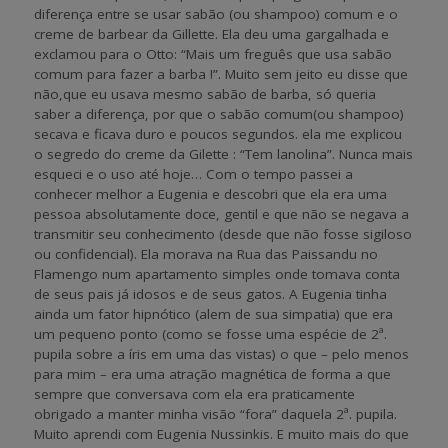
diferença entre se usar sabão (ou shampoo) comum e o
creme de barbear da Gillette. Ela deu uma gargalhada e
exclamou para o Otto: “Mais um freguês que usa sabão
comum para fazer a barba !”. Muito sem jeito eu disse que
não,que eu usava mesmo sabão de barba, só queria
saber a diferença, por que o sabão comum(ou shampoo)
secava e ficava duro e poucos segundos. ela me explicou
o segredo do creme da Gilette : “Tem lanolina”. Nunca mais
esqueci e o uso até hoje… Com o tempo passei a
conhecer melhor a Eugenia e descobri que ela era uma
pessoa absolutamente doce, gentil e que não se negava a
transmitir seu conhecimento (desde que não fosse sigiloso
ou confidencial). Ela morava na Rua das Paissandu no
Flamengo num apartamento simples onde tomava conta
de seus pais já idosos e de seus gatos. A Eugenia tinha
ainda um fator hipnótico (alem de sua simpatia) que era
um pequeno ponto (como se fosse uma espécie de 2ª.
pupila sobre a íris em uma das vistas) o que – pelo menos
para mim – era uma atração magnética de forma a que
sempre que conversava com ela era praticamente
obrigado a manter minha visão “fora” daquela 2ª. pupila.
Muito aprendi com Eugenia Nussinkis. E muito mais do que