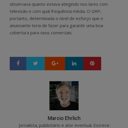
observava quanto estava atingindo nos lares com
televisão e com qual frequência média. O GRP,
portanto, determinada o nível de esforço que o
anunciante teria de fazer para garantir uma boa
cobertura para seus comerciais.
Google+
LinkedIn
Pinterest
S
T
h
w
a
e
r
e
e
t
Marcio Ehrlich
Jornalista, publicitário e ator eventual. Escreve