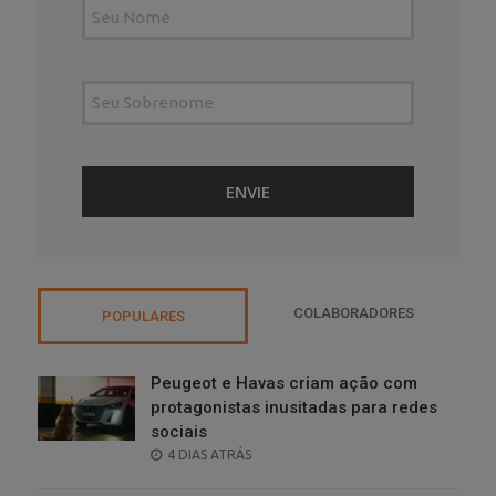
COLABORADORES
POPULARES
Peugeot e Havas criam ação com
protagonistas inusitadas para redes
sociais
POSTED
4 DIAS ATRÁS
ON