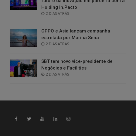
futuro da inovação em parceria com a
Holding in.Pacto
POSTED
2 DIAS ATRÁS
ON
OPPO e Asia lançam campanha
estrelada por Marina Sena
POSTED
2 DIAS ATRÁS
ON
SBT tem novo vice-presidente de
Negócios e Facilities
POSTED
2 DIAS ATRÁS
ON