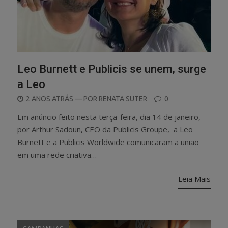
Leo Burnett e Publicis se unem, surge
a Leo
POSTED
2 ANOS ATRÁS
— POR
RENATA SUTER
0
ON
Em anúncio feito nesta terça-feira, dia 14 de janeiro,
por Arthur Sadoun, CEO da Publicis Groupe, a Leo
Burnett e a Publicis Worldwide comunicaram a união
em uma rede criativa…
Leia Mais