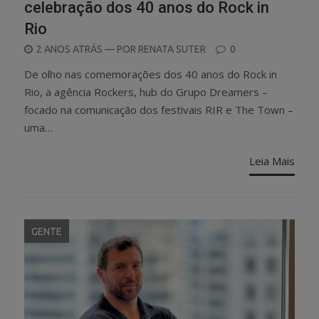
celebração dos 40 anos do Rock in
Rio
POSTED
2 ANOS ATRÁS
— POR
RENATA SUTER
0
ON
De olho nas comemorações dos 40 anos do Rock in
Rio, a agência Rockers, hub do Grupo Dreamers –
focado na comunicação dos festivais RIR e The Town –
uma…
Leia Mais
GENTE