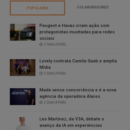
COLABORADORES
POPULARES
Peugeot e Havas criam ação com
protagonistas inusitadas para redes
sociais
POSTED
3 DIAS ATRÁS
ON
Lovely contrata Camila Saab e amplia
Mídia
POSTED
3 DIAS ATRÁS
ON
Made vence concorrência e é a nova
agência da operadora Alares
POSTED
2 DIAS ATRÁS
ON
Leo Martinez, da V3A, debate o
avanço da IA em experiências