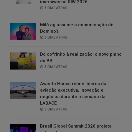
imersivas no RIW 2026
POSTED
3 DIAS ATRÁS
ON
Milà.ag assume a comunicação de
Domino’s
POSTED
3 DIAS ATRÁS
ON
Do cofrinho à realização: o novo plano
do BB
POSTED
3 DIAS ATRÁS
ON
Avantto House reúne líderes da
aviação executiva, inovação e
negócios durante a semana da
LABACE
POSTED
3 DIAS ATRÁS
ON
Brasil Global Summit 2026 projeta