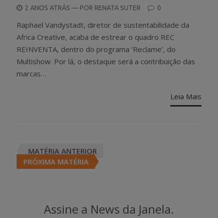
POSTED
2 ANOS ATRÁS
— POR
RENATA SUTER
0
ON
Raphael Vandystadt, diretor de sustentabilidade da
Africa Creative, acaba de estrear o quadro REC
REINVENTA, dentro do programa ‘Reclame’, do
Multishow. Por lá, o destaque será a contribuição das
marcas…
Leia Mais
Posts
MATÉRIA ANTERIOR
navigation
PRÓXIMA MATÉRIA
Assine a News da Janela.