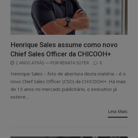
Henrique Sales assume como novo
Chief Sales Officer da CHICOOH+
POSTED
2 ANOS ATRÁS
— POR
RENATA SUTER
0
ON
Henrique Sales – foto de abertura desta matéria – é o
novo Chief Sales Officer (CSO) da CHICOOH+. Há mais
de 15 anos no mercado publicitário, o executivo já
esteve…
Leia Mais