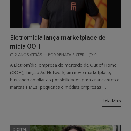
Eletromidia lança marketplace de
mídia OOH
POSTED
2 ANOS ATRÁS
— POR
RENATA SUTER
0
ON
A Eletromídia, empresa do mercado de Out of Home
(OOH), lança a Ad Network, um novo marketplace,
buscando ampliar as possibilidades para anunciantes e
marcas PMEs (pequenas e médias empresas)…
Leia Mais
DIGITAL