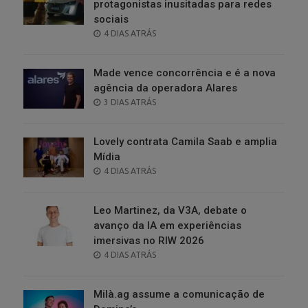
protagonistas inusitadas para redes
sociais
POSTED
4 DIAS ATRÁS
ON
Made vence concorrência e é a nova
agência da operadora Alares
POSTED
3 DIAS ATRÁS
ON
Lovely contrata Camila Saab e amplia
Mídia
POSTED
4 DIAS ATRÁS
ON
Leo Martinez, da V3A, debate o
avanço da IA em experiências
imersivas no RIW 2026
POSTED
4 DIAS ATRÁS
ON
Milà.ag assume a comunicação de