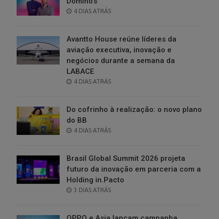
Domino’s
POSTED
4 DIAS ATRÁS
ON
Avantto House reúne líderes da
aviação executiva, inovação e
negócios durante a semana da
LABACE
POSTED
4 DIAS ATRÁS
ON
Do cofrinho à realização: o novo plano
do BB
POSTED
4 DIAS ATRÁS
ON
Brasil Global Summit 2026 projeta
futuro da inovação em parceria com a
Holding in.Pacto
POSTED
3 DIAS ATRÁS
ON
OPPO e Asia lançam campanha