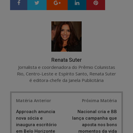
Google+
LinkedIn
Pinterest
S
T
h
w
a
e
r
e
e
t
Renata Suter
Jornalista e coordenadora do Prêmio Colunistas
Rio, Centro-Leste e Espírito Santo, Renata Suter
é editora-chefe da Janela Publicitária
Post
Matéria Anterior
Próxima Matéria
navigation
Approach anuncia
Nacional cria e BB
nova sócia e
lança campanha que
inaugura escritório
aposta nos bons
em Belo Horizonte
momentos da vida