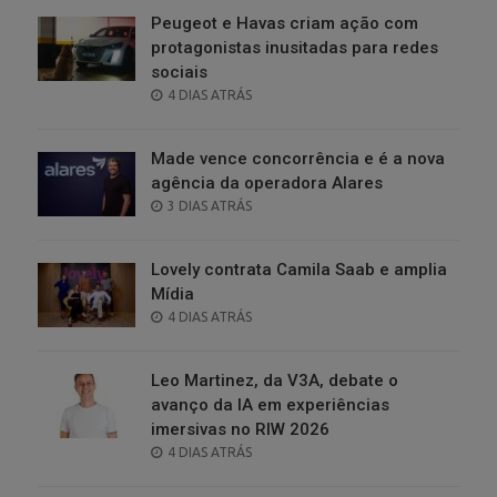
Peugeot e Havas criam ação com
protagonistas inusitadas para redes
sociais
POSTED
4 DIAS ATRÁS
ON
Made vence concorrência e é a nova
agência da operadora Alares
POSTED
3 DIAS ATRÁS
ON
Lovely contrata Camila Saab e amplia
Mídia
POSTED
4 DIAS ATRÁS
ON
Leo Martinez, da V3A, debate o
avanço da IA em experiências
imersivas no RIW 2026
POSTED
4 DIAS ATRÁS
ON