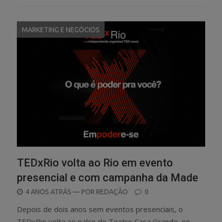
MARKETING E NEGÓCIOS
TEDxRio volta ao Rio em evento
presencial e com campanha da Made
POSTED
4 ANOS ATRÁS
— POR
REDAÇÃO
0
ON
Depois de dois anos sem eventos presenciais, o
TEDxRio volta ao palco do Teatro Casa Grande, no