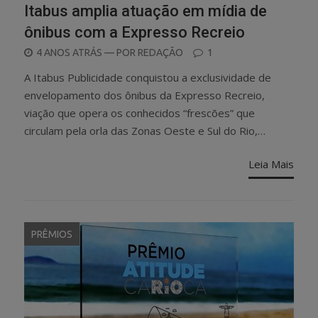
Itabus amplia atuação em mídia de
ônibus com a Expresso Recreio
POSTED
4 ANOS ATRÁS
— POR
REDAÇÃO
1
ON
A Itabus Publicidade conquistou a exclusividade de
envelopamento dos ônibus da Expresso Recreio,
viação que opera os conhecidos “frescões” que
circulam pela orla das Zonas Oeste e Sul do Rio,…
Leia Mais
PRÊMIOS