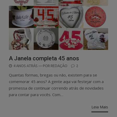
A Janela completa 45 anos
POSTED
4 ANOS ATRÁS
— POR
REDAÇÃO
2
ON
Quantas formas, bregas ou não, existem para se
comemorar 45 anos? A gente aqui vai festejar com a
promessa de continuar correndo atrás de novidades
para contar para vocês. Com…
Leia Mais