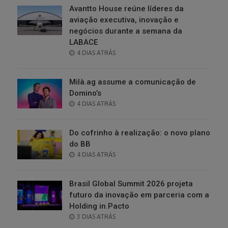
Avantto House reúne líderes da
aviação executiva, inovação e
negócios durante a semana da
LABACE
POSTED
4 DIAS ATRÁS
ON
Milà.ag assume a comunicação de
Domino’s
POSTED
4 DIAS ATRÁS
ON
Do cofrinho à realização: o novo plano
do BB
POSTED
4 DIAS ATRÁS
ON
Brasil Global Summit 2026 projeta
futuro da inovação em parceria com a
Holding in.Pacto
POSTED
3 DIAS ATRÁS
ON