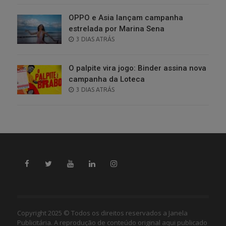
OPPO e Asia lançam campanha
estrelada por Marina Sena
POSTED
3 DIAS ATRÁS
ON
O palpite vira jogo: Binder assina nova
campanha da Loteca
POSTED
3 DIAS ATRÁS
ON
Copyright 2025 © Todos os direitos reservados a Janela
Publicitária. A reprodução de conteúdo original aqui publicado