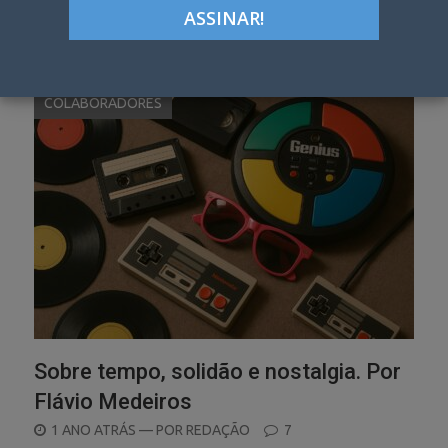
Autor:
Redação
COLABORADORES
Sobre tempo, solidão e nostalgia. Por
Flávio Medeiros
POSTED
1 ANO ATRÁS
— POR
REDAÇÃO
7